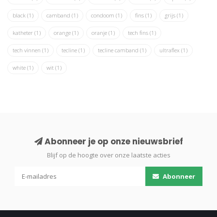
black
(1)
camband
(1)
condoom
(1)
fins
(1)
grijs
(1)
katheter
(1)
orange
(1)
oranje
(1)
tech fins
(1)
tech vinnen
(1)
tecline
(1)
tecline camband
(1)
ultraflex
(1)
white
(1)
wit
(1)
Abonneer je op onze nieuwsbrief
Blijf op de hoogte over onze laatste acties
Abonneer