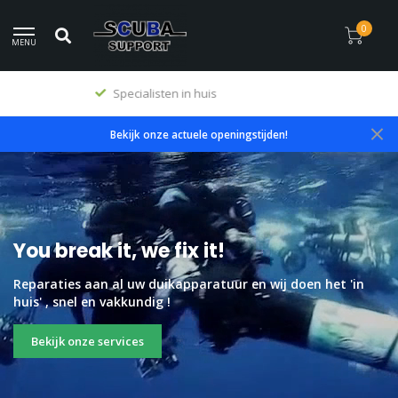
0
MENU
Premium producten
Bekijk onze actuele openingstijden!
You break it, we fix it!
Reparaties aan al uw duikapparatuur en wij doen het 'in
huis' , snel en vakkundig !
Bekijk onze services