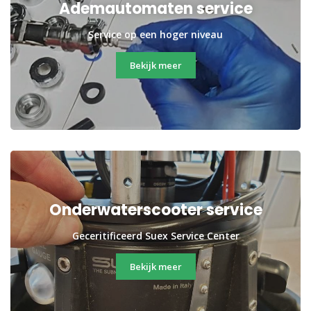
Ademautomaten service
Service op een hoger niveau
Bekijk meer
Onderwaterscooter service
Geceritificeerd Suex Service Center
Bekijk meer