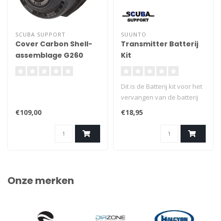
SCUBA SUPPORT
SUUNTO
Cover Carbon Shell-
Transmitter Batterij
assemblage G260
Kit
Dit is de Batterij kit voor het
vervangen van de batterij
van je Suunto zender.
€109,00
€18,95
Vervang op een
gemakkelijke manier de
batterij van uw Suunto
Transmitter.
Onze merken