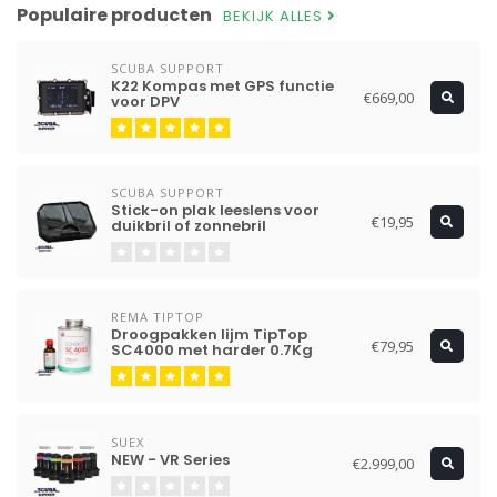
Populaire producten
BEKIJK ALLES
SCUBA SUPPORT
K22 Kompas met GPS functie
€669,00
voor DPV
SCUBA SUPPORT
Stick-on plak leeslens voor
€19,95
duikbril of zonnebril
REMA TIPTOP
Droogpakken lijm TipTop
€79,95
SC4000 met harder 0.7Kg
SUEX
NEW - VR Series
€2.999,00