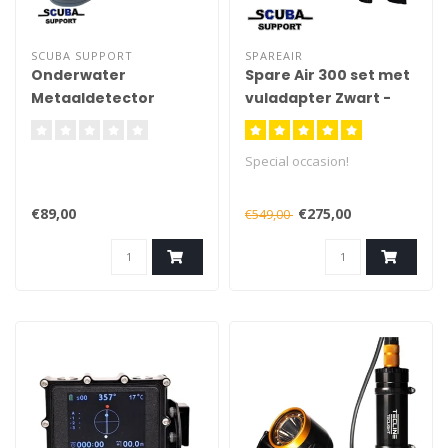
SCUBA SUPPORT
SPAREAIR
Onderwater
Spare Air 300 set met
Metaaldetector
vuladapter Zwart -
60m/200 feet
OCCASION
Special occasion!
€89,00
€275,00
€549,00