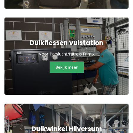
Duikflessen vulstation
Voor Perslucht/Nitrox/Trimix
Bekijk meer
Duikwinkel Hilversum