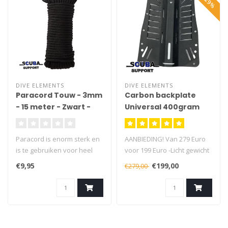
DIVE ELEMENTS
DIVE ELEMENTS
Paracord Touw - 3mm
Carbon backplate
- 15 meter - Zwart -
Universal 400gram
Vismagneet Touw -
125kg trekkracht
Paracord is enorm sterk en
AANBIEDING! Van 279 Euro
is te gebruiken voor heel
voor 199 Euro -Licht gewicht
veel toepassingen.
-Universeel -Ongeveer 400
€9,95
€199,00
€279,00
gram