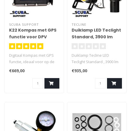
SCUBA SUPPORT
TECLINE
K22 Kompas met GPS
Duiklamp LED Teclight
functie voor DPV
Standard, 3900 lm
Digitaal Kompas met GPS
Duiklamp Tecline LED
functie, ideaal voor op de
Teclight Standard , 3900 lm
onderwaterscooter Scooter
De ideale kabellamp voor
€669,00
€935,00
aan de oppervlakte naar de
technisch en recreatief
ingestelde GPS locatie en
duiken. Met 6 graden spot
daal af naar het wrak Maak
voor communicatie en 120
onderwater gebruik van het
graden om de omgeving te
kompas en stel hier
belichten.
meerdere koersen op in.
Geleverd zonder 'base pl