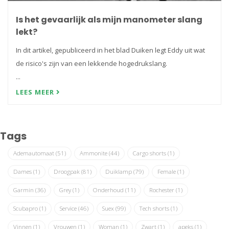
Is het gevaarlijk als mijn manometer slang
lekt?
In dit artikel, gepubliceerd in het blad Duiken legt Eddy uit wat
de risico's zijn van een lekkende hogedrukslang.
...
LEES MEER
Tags
Ademautomaat
(51)
Ammonite
(44)
Cargo shorts
(1)
Dames
(1)
Droogpak
(81)
Duiklamp
(79)
Female
(1)
Garmin
(36)
Grey
(1)
Onderhoud
(11)
Rochester
(1)
Scubapro
(1)
Service
(46)
Suex
(99)
Tech shorts
(1)
Vinnen
(1)
Vrouwen
(1)
Woman
(1)
Zwart
(1)
apeks
(1)