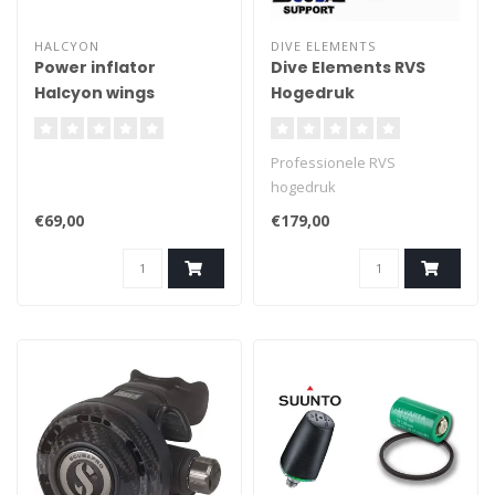
HALCYON
DIVE ELEMENTS
Power inflator
Dive Elements RVS
Halcyon wings
Hogedruk
Werkbankaansluiting
G3/4 (300 Bar)
Professionele RVS
hogedruk
werkbankaansluiting voor
€69,00
€179,00
het afstellen en testen van
ademautomaten. Voorzien
van G3/4 bovendraad, G1/4
female onderaansluiting en
vier montagegaten.
Leverbaar met of zonder
hogedrukkraan.