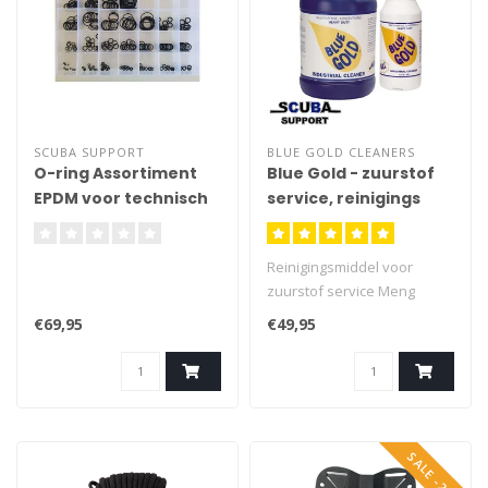
-
SCUBA SUPPORT
BLUE GOLD CLEANERS
O-ring Assortiment
Blue Gold - zuurstof
EPDM voor technisch
service, reinigings
duikers
vloeistof
Reinigingsmiddel voor
zuurstof service Meng
verhouding 3% tot 5% Ideaal
€69,95
€49,95
voor in ultrasoon bad
SALE -29%