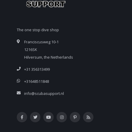
The one stop dive shop
Franciscusweg 10-1
1216SK
Hilversum, the Netherlands
+31 356313499
+31648511848
info@scubasupport.nl