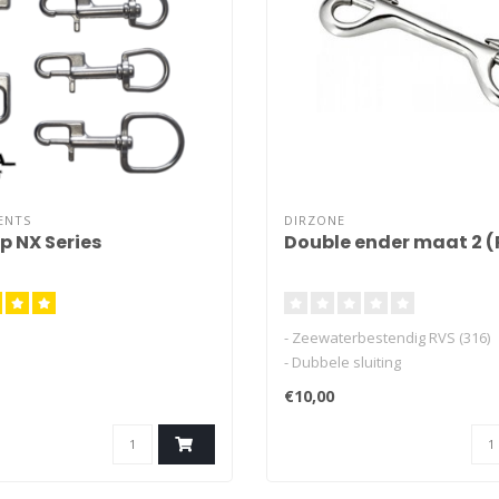
ENTS
DIRZONE
p NX Series
Double ender maat 2 (
- Zeewaterbestendig RVS (316)
- Dubbele sluiting
- Hoge kwaliteit
€10,00
- Soepele veer
- Geschikt voor o.a.: Reel, tools, e