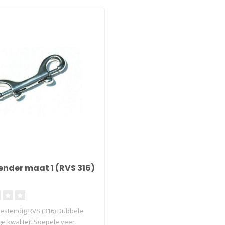
ender maat 1 (RVS 316)
stendig RVS (316) Dubbele
ge kwaliteit Soepele veer