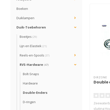
Boeken
Duiklampen
Duik-Toebehoren
Boeitjes
(29)
Lijn en Elastiek
(21)
Reels-en-Spools
(37)
RVS-Hardware
(47)
Bolt-Snaps
DIRZONE
Double 
Hardware
Double-Enders
D-ringen
Zeewaterbe
sluiting Ho