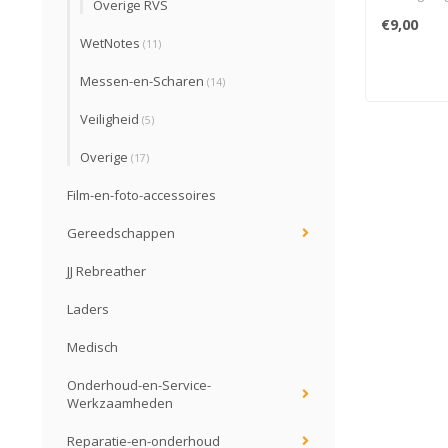
Overige RVS
Geschikt vo
€9,00
tools, bac
WetNotes
(11)
Messen-en-Scharen
(14)
Veiligheid
(5)
Overige
(17)
Film-en-foto-accessoires
Gereedschappen
JJ Rebreather
Laders
Medisch
Onderhoud-en-Service-
Werkzaamheden
Reparatie-en-onderhoud