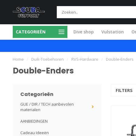
CATEGORIEËN
Dive shop
Vulstation
O
mium producten
Alle service in eigen w
Home
/
Duik-Toebehoren
/
RVS-Hardware
/
Double-Enders
Double-Enders
FILTERS
Categorieën
GUE / DIR / TECH aanbevolen
materialen
AANBIEDINGEN
Cadeau Ideeën