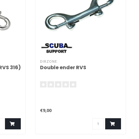
DIRZONE
RVS 316)
Double ender RVS
€9,00
tc...