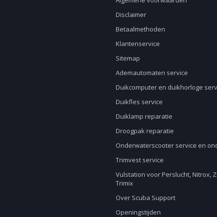
Algemene voorwaarden
Disclaimer
Betaalmethoden
Klantenservice
Sitemap
Ademautomaten service
Duikcomputer en duikhorloge serv
Duikfles service
Duiklamp reparatie
Droogpak reparatie
Onderwaterscooter service en o
Trimvest service
Vulstation voor Perslucht, Nitrox, 
Trimix
Over Scuba Support
Openingstijden