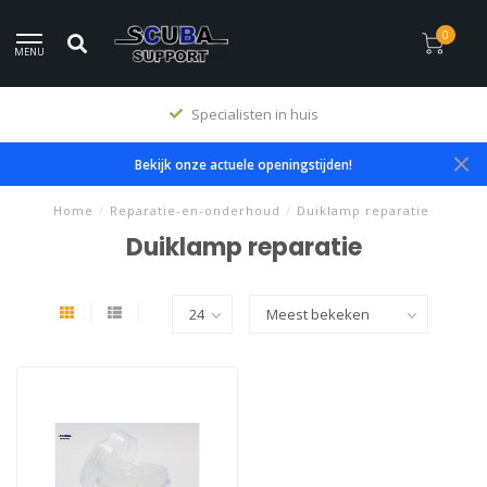
0
MENU
Specialisten in huis
Bekijk onze actuele openingstijden!
Home
/
Reparatie-en-onderhoud
/
Duiklamp reparatie
Duiklamp reparatie