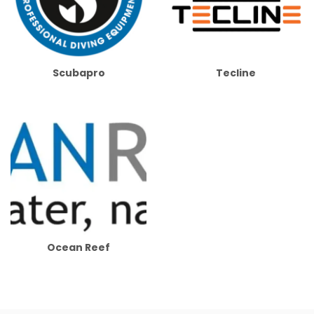
Scubapro
Tecline
Ocean Reef