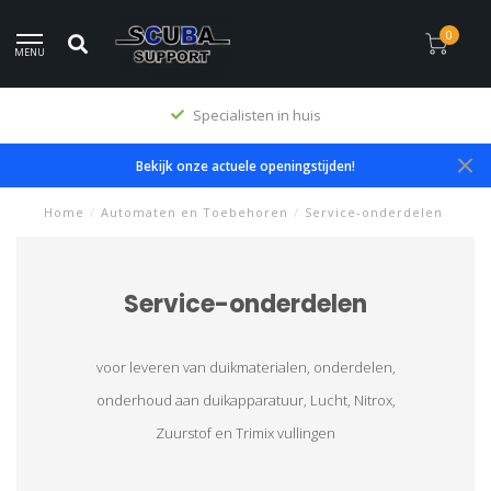
0
MENU
Specialisten in huis
Bekijk onze actuele openingstijden!
Home
/
Automaten en Toebehoren
/
Service-onderdelen
Service-onderdelen
voor leveren van duikmaterialen, onderdelen,
onderhoud aan duikapparatuur, Lucht, Nitrox,
Zuurstof en Trimix vullingen