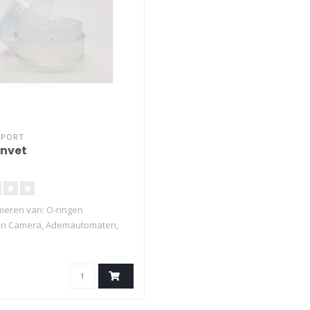
PPORT
envet
meren van: O-ringen
gen Camera, Ademautomaten,