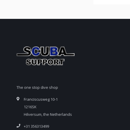
The one stop dive shop
Franciscusweg 10-1
1216SK
Hilversum, the Netherlands
+31 356313499