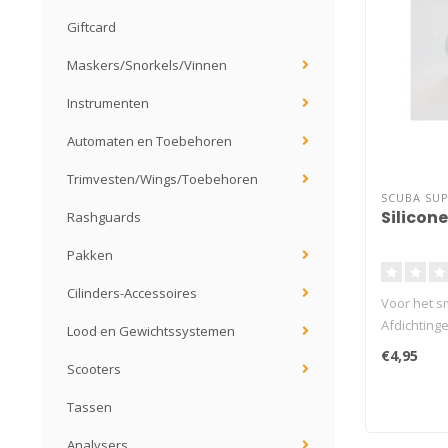
Giftcard
Maskers/Snorkels/Vinnen
Instrumenten
Automaten en Toebehoren
Trimvesten/Wings/Toebehoren
SCUBA SU
Silicon
Rashguards
Pakken
Cilinders-Accessoires
Voor het s
Afdichtin
Lood en Gewichtssystemen
Duiklamp
€4,95
Scooters
Tassen
Analysers