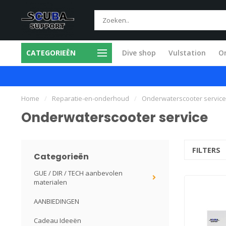
CATEGORIEËN
Dive shop
Vulstation
O
mium producten
Alle service in eigen w
Home
/
Reparatie-en-onderhoud
/
Onderwaterscooter service
Onderwaterscooter service
FILTERS
Categorieën
GUE / DIR / TECH aanbevolen
materialen
AANBIEDINGEN
Cadeau Ideeën