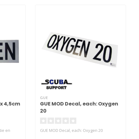
GUE
 x 4,5cm
GUE MOD Decal, each: Oxygen
20
ie en
GUE MOD Decal, each: Oxygen 20