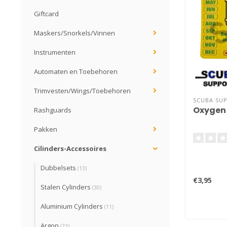
Giftcard
Maskers/Snorkels/Vinnen
Instrumenten
Automaten en Toebehoren
Trimvesten/Wings/Toebehoren
SCUBA SU
Oxygen 
Rashguards
Pakken
Cilinders-Accessoires
Dubbelsets
(13)
€3,95
Stalen Cylinders
(30)
Aluminium Cylinders
(11)
Argon
(23)