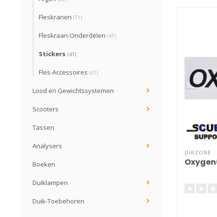
Fleskranen
(71)
Fleskraan-Onderdelen
(47)
Stickers
(41)
Fles-Accessoires
(61)
Lood en Gewichtssystemen
Scooters
Tassen
Analysers
DIRZONE
Oxygen6
Boeken
Duiklampen
Duik-Toebehoren