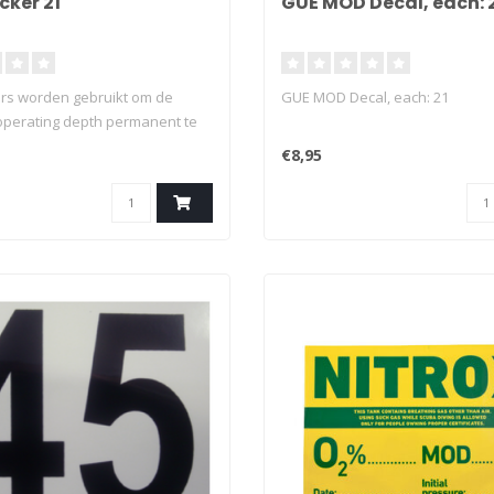
cker 21
GUE MOD Decal, each: 
rs worden gebruikt om de
GUE MOD Decal, each: 21
perating depth permanent te
p flessen. Duurzaam vinyl
€8,95
delijk af te lezen ontwerp Zeer
oor gebruik onderwater