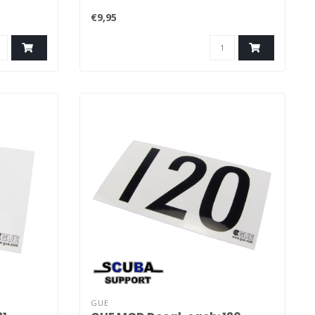
€9,95
GUE