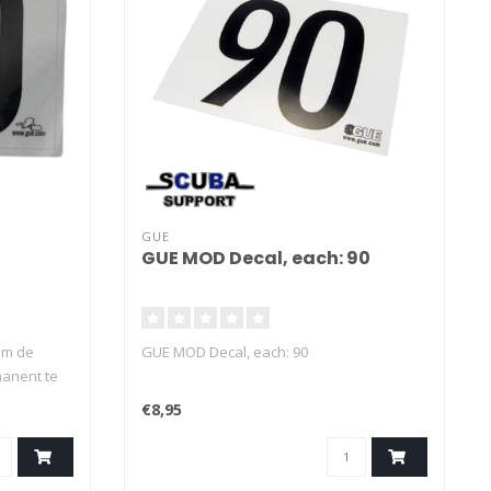
GUE
GUE MOD Decal, each: 90
om de
GUE MOD Decal, each: 90
anent te
vinyl
€8,95
twerp Zeer
er