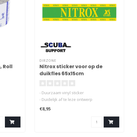
DIRZONE
 Roll
Nitrox sticker voor op de
duikfles 65x15cm
- Duurzaam vinyl sticker
- Duidelijk af te leze ontwerp
- Zeer geschikt voor gebruik onderwater
€8,95