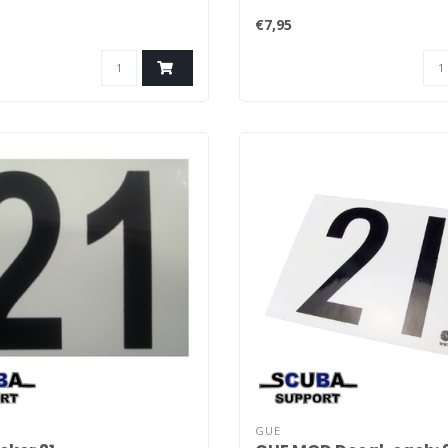
€7,95
GUE