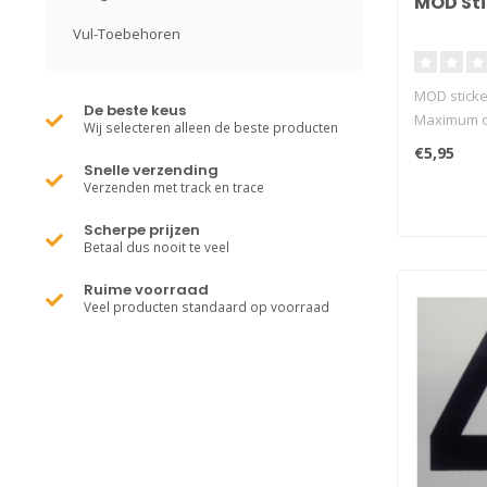
MOD Sti
Vul-Toebehoren
MOD sticke
De beste keus
Maximum o
Wij selecteren alleen de beste producten
markeren o
€5,95
sticker Dui
Snelle verzending
Verzenden met track en trace
geschikt v
10,5x8cm
Scherpe prijzen
Betaal dus nooit te veel
Ruime voorraad
Veel producten standaard op voorraad