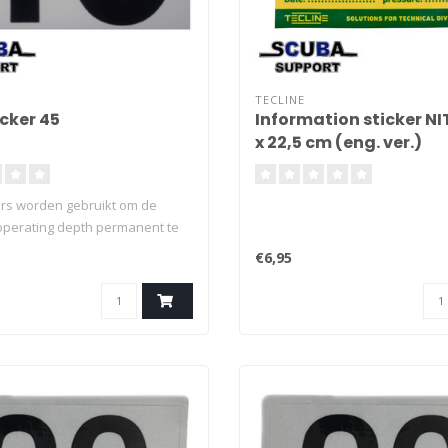
TECLINE
cker 45
Information sticker N
x 22,5 cm (eng. ver.)
rs worden gebruikt om de
perating depth permanent te
p flessen Duurzaam vinyl
€6,95
delijk af te lezen ontwerp Zeer
oor gebruik onderwater