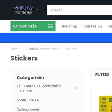
CATEGORIEËN
Dive shop
Vulstation
O
el en vakkundig
Specialisten in h
Home
/
Cilinders-Accessoires
/
Stickers
Stickers
FILTERS
Categorieën
GUE / DIR / TECH aanbevolen
materialen
AANBIEDINGEN
Cadeau Ideeën