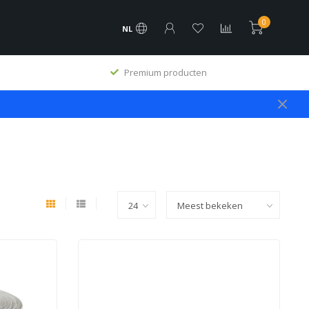
0
NL
Alle service in eigen werkplaats