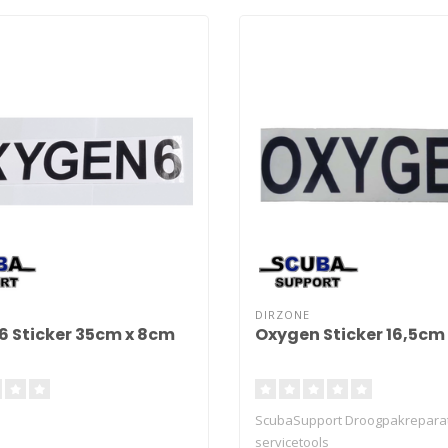
DIRZONE
 Sticker 35cm x 8cm
Oxygen Sticker 16,5cm
ScubaSupport Droogpakreparat
servicetools