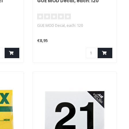
21
GUE MOD Decal, each: 120
GUE MOD Decal, each: 120
€8,95