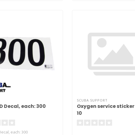
SCUBA SUPPORT
 Decal, each: 300
Oxygen service sticker 
10
cal, each: 300