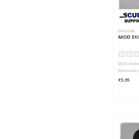
DIRZONE
MOD Sti
MOD sticke
Maximum o
markeren o
€5,95
sticker Dui
geschikt v
10,5x8cm