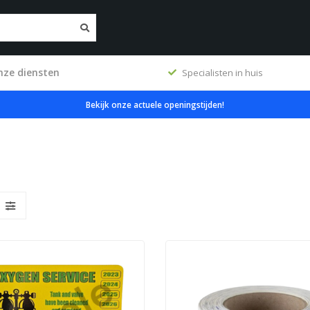
nze diensten
uis
Premium producten
Bekijk onze actuele openingstijden!