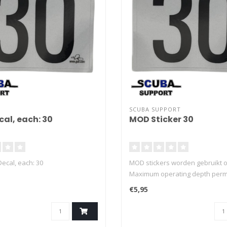
SCUBA SUPPORT
al, each: 30
MOD Sticker 30
cal, each: 30
MOD stickers worden gebruikt 
Maximum operating depth perm
markeren op flessen Duurzaam 
€5,95
sticker Duidelijk af te lezen on
geschikt voor gebruik onderwat
10,5x8cm