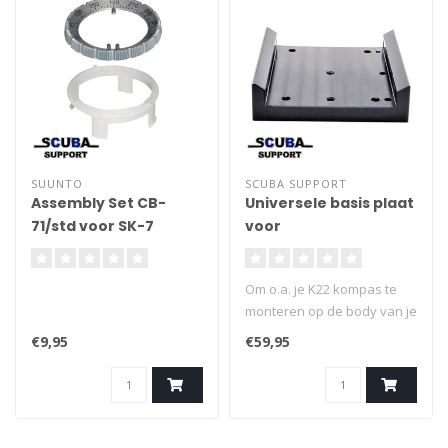
SUUNTO
SCUBA SUPPORT
Assembly Set CB-
Universele basis plaat
71/std voor SK-7
voor
kompas
onderwaterscooters
Om o.a. je K22 kompas te
monteren op de body van je
scooter. Montage kan
€9,95
€59,95
middels elastieken (bungee)
of een Flesband, ook wel
camband genoemd. Ook
kun je je action camera of
verlichting hierop monteren