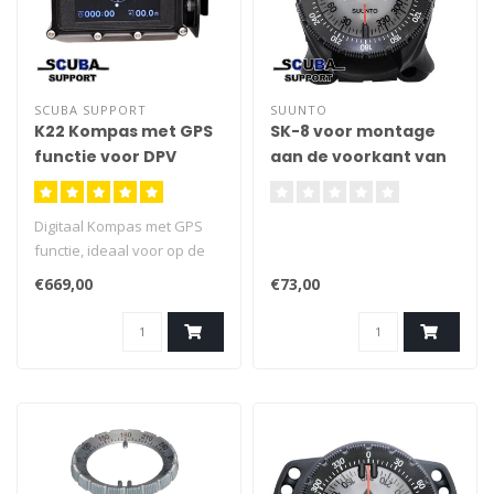
SCUBA SUPPORT
SUUNTO
K22 Kompas met GPS
SK-8 voor montage
functie voor DPV
aan de voorkant van
Combo-consoles
Digitaal Kompas met GPS
functie, ideaal voor op de
onderwaterscooter Scooter
€669,00
€73,00
aan de oppervlakte naar de
ingestelde GPS locatie en
daal af naar het wrak Maak
onderwater gebruik van het
kompas en stel hier
meerdere koersen op in.
Geleverd zonder 'base pl