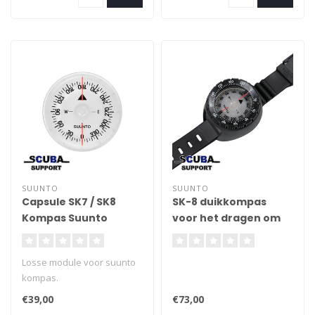
kompas en andere
oplossingen
SUUNTO
SUUNTO
Capsule SK7 / SK8
SK-8 duikkompas
Kompas Suunto
voor het dragen om
Module
de pols met band
Losse module voor suunto
kompas.
€39,00
€73,00