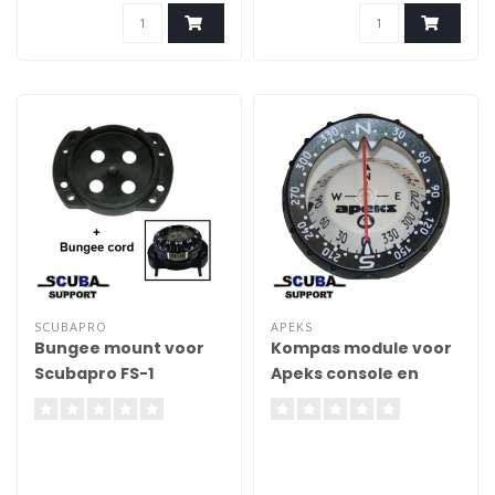
SCUBAPRO
APEKS
Bungee mount voor
Kompas module voor
Scubapro FS-1
Apeks console en
kompas
bungee mount