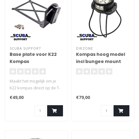
SCUBA SUPPORT
DIRZONE
Base plate voor K22
Kompas hoog model
Kompas
incl bungee mount
(vervanger voor SK7)
Maakt het mogelijk om je
K22 kompas direct op de T-
fix te monteren van je Suex
€49,00
€79,00
onderwaterscooter.