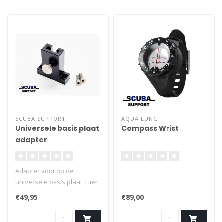
SCUBA SUPPORT
AQUA LUNG
Universele basis plaat
Compass Wrist
adapter
Adapter voor op de
universele basis plaat. Hier
past de standaard T-fix van
€49,95
€89,00
Suex in, hier mee kun je alle
T-fix accessoires. Voor K22