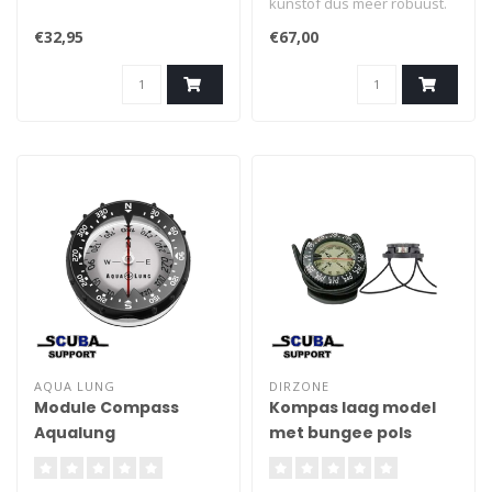
kunstof dus meer robuust.
Zeer goed afleesbaar, ook
€32,95
€67,00
onder hoek.
AQUA LUNG
DIRZONE
Module Compass
Kompas laag model
Aqualung
met bungee pols
houder