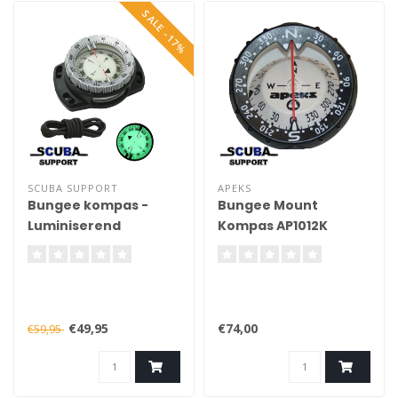
SALE -17%
Excl. baseplate adapter
SCUBA SUPPORT
APEKS
Bungee kompas -
Bungee Mount
Luminiserend
Kompas AP1012K
€49,95
€74,00
€59,95