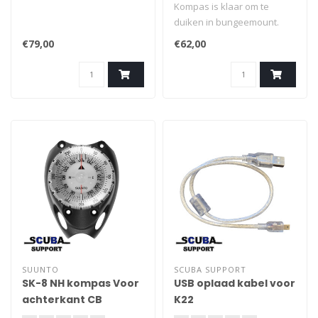
Kompas is klaar om te
duiken in bungeemount.
Geweldige leesbaarheid en
€79,00
€62,00
plat ontwerp. Zeer goed
afleesbaar, ook onder hoek
SUUNTO
SCUBA SUPPORT
SK-8 NH kompas Voor
USB oplaad kabel voor
achterkant CB
K22
Console