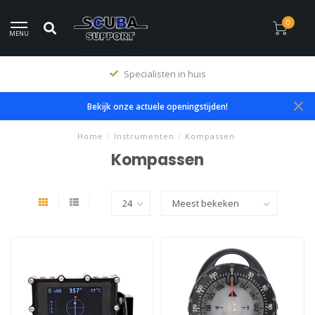
0
MENU
Specialisten in huis
Bekijk onze actuele openingstijden!
Home
/
Instrumenten
/
Kompassen
Kompassen