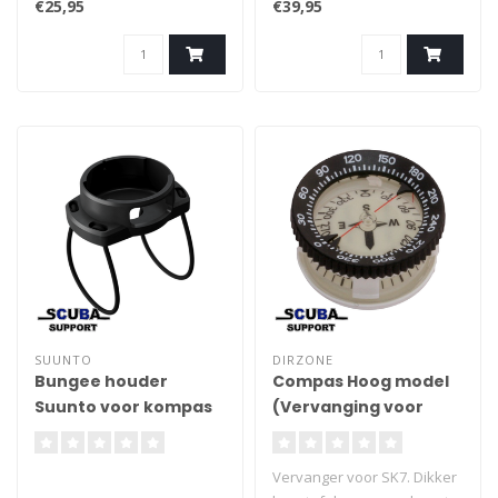
€25,95
€39,95
SUUNTO
DIRZONE
Bungee houder
Compas Hoog model
Suunto voor kompas
(Vervanging voor
SK7/SK8
Suunto SK7)
Vervanger voor SK7. Dikker