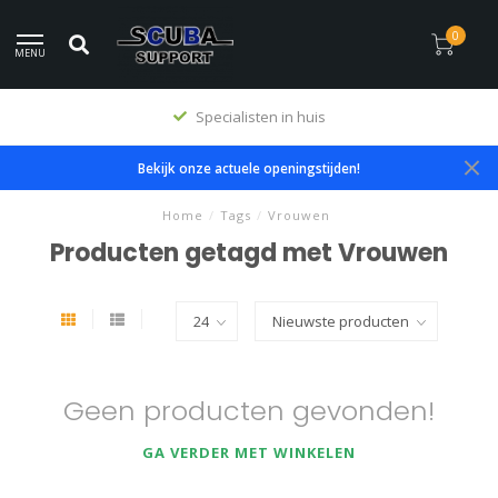
0
MENU
Specialisten in huis
Bekijk onze actuele openingstijden!
Home
/
Tags
/
Vrouwen
Producten getagd met Vrouwen
Geen producten gevonden!
GA VERDER MET WINKELEN