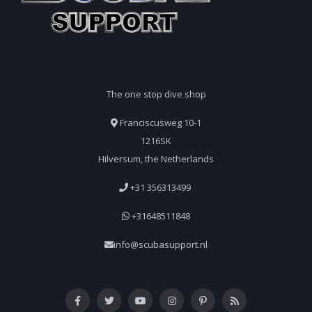
The one stop dive shop
Franciscusweg 10-1
1216SK
Hilversum, the Netherlands
+31 356313499
+31648511848
info@scubasupport.nl