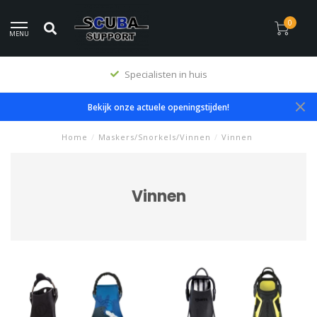
0
MENU
Specialisten in huis
Bekijk onze actuele openingstijden!
Home
/
Maskers/Snorkels/Vinnen
/
Vinnen
Vinnen