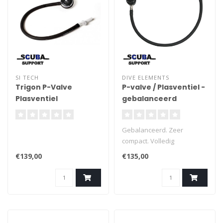
SI TECH
DIVE ELEMENTS
Trigon P-Valve
P-valve / Plasventiel -
Plasventiel
gebalanceerd
Gebalanceerd. Zeer
compact. Volledig
afsluitbaar. Slang
€139,00
€135,00
loskoppelbaar.