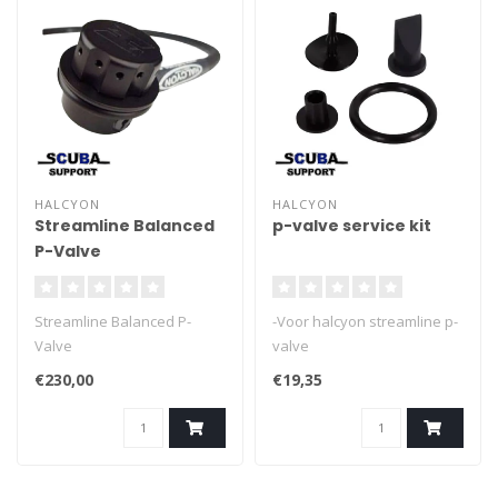
HALCYON
HALCYON
Streamline Balanced
p-valve service kit
P-Valve
Streamline Balanced P-
-Voor halcyon streamline p-
Valve
valve
€230,00
€19,35