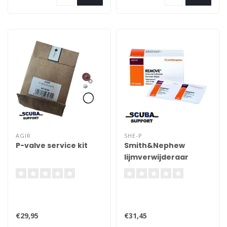
bouwen.
AGIR
SHE-P
P-valve service kit
Smith&Nephew
lijmverwijderaar
doekjes (50 pcs)
€29,95
€31,45