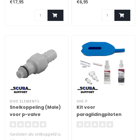
€17,95
€6,95
standaerd p-valves.
DIVE ELEMENTS
SHE-P
Snelkoppeling (Male)
Kit voor
voor p-valve
paraglidingpiloten
Gesloten als ontkoppeld is.