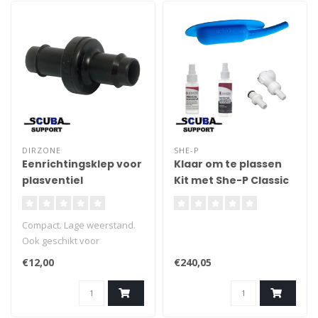
DIRZONE
SHE-P
Eenrichtingsklep voor
Klaar om te plassen
plasventiel
Kit met She-P Classic
Compact. Lage weerstand.
Ook geschikt voor
balanceer valve.
€12,00
€240,05