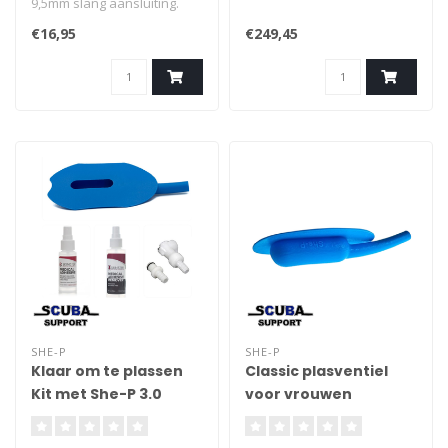
9,5mm slang aansluiting.
Past op de meeste
€16,95
€249,45
standaard p-valves.
SHE-P
SHE-P
Klaar om te plassen
Classic plasventiel
Kit met She-P 3.0
voor vrouwen