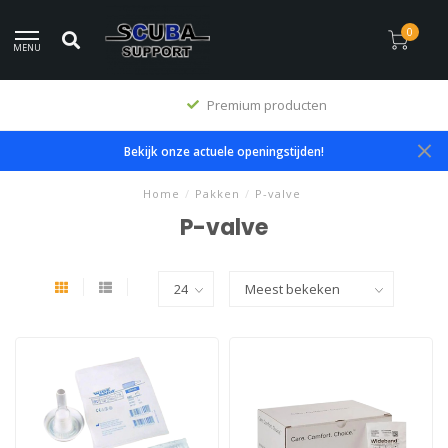
0
MENU
Premium producten
Bekijk onze actuele openingstijden!
Home
/
Pakken
/
P-valve
P-valve