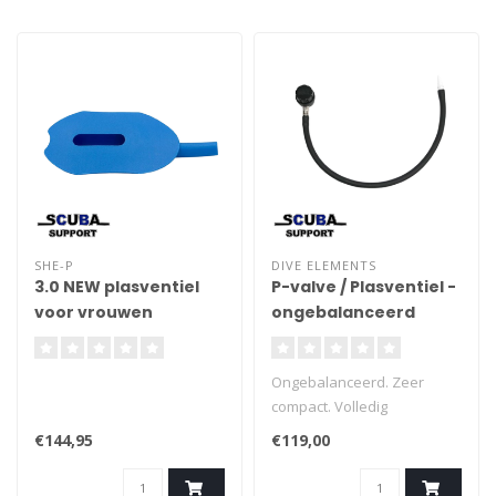
SHE-P
DIVE ELEMENTS
3.0 NEW plasventiel
P-valve / Plasventiel -
voor vrouwen
ongebalanceerd
Ongebalanceerd. Zeer
compact. Volledig
afsluitbaar. Slang
€144,95
€119,00
loskoppelbaar.Eenvoudig
tot gebalanceerd om te