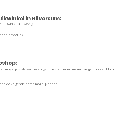
uikwinkel in Hilversum:
e duikwinkel aanwezig)
 een betaallink
bshop:
d mogelijk scala aan betalingsopties te bieden maken we gebruik van Molli
en de volgende betaalmogelijkheden.