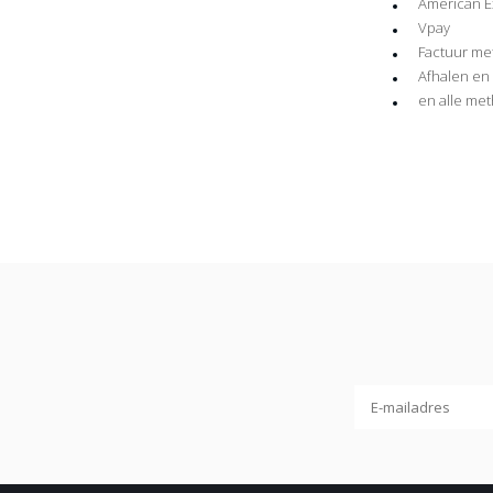
American E
Vpay
Factuur me
Afhalen en 
en alle me