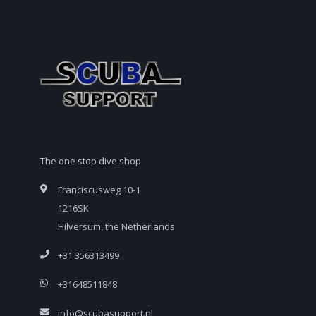
The one stop dive shop
Franciscusweg 10-1
1216SK
Hilversum, the Netherlands
+31 356313499
+31648511848
info@scubasupport.nl