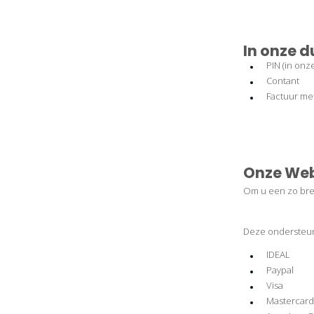
In onze d
PIN (in onz
Contant
Factuur met
Onze We
Om u een zo bree
Deze ondersteun
IDEAL
Paypal
Visa
Mastercard