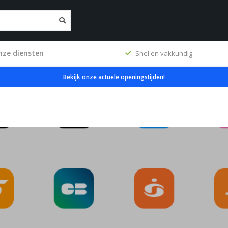
nze diensten
erkplaats
Snel en vakkundig
Bekijk onze actuele openingstijden!