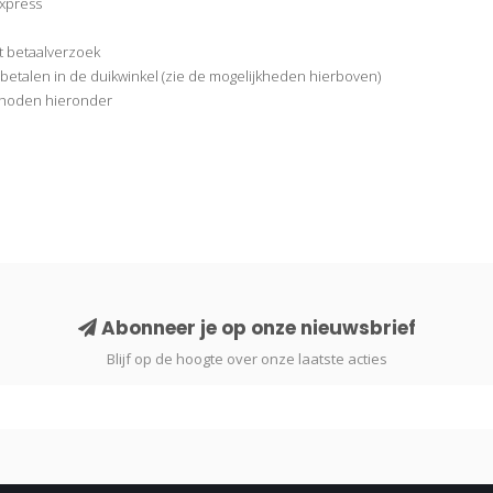
xpress
t betaalverzoek
betalen in de duikwinkel (zie de mogelijkheden hierboven)
thoden hieronder
Abonneer je op onze nieuwsbrief
Blijf op de hoogte over onze laatste acties