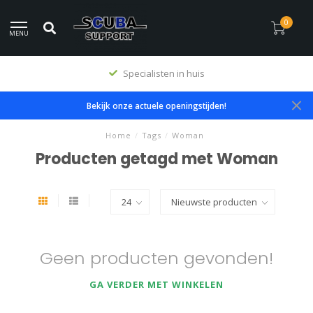
0
MENU
Specialisten in huis
Bekijk onze actuele openingstijden!
Home
/
Tags
/
Woman
Producten getagd met Woman
Geen producten gevonden!
GA VERDER MET WINKELEN