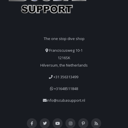
The one stop dive shop
Franciscusweg 10-1
1216SK
Hilversum, the Netherlands
+31 356313499
+31648511848
info@scubasupport.nl