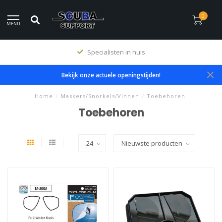
0
MENU
Specialisten in huis
Bekijk onze actuele openingstijden!
Home
/
Maskers/Snorkels/Vinnen
/
Toebehoren
Toebehoren