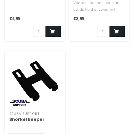
Vooromt het beslaan van
uw duikbril of zwembril
€4,95
€8,95
SCUBA SUPPORT
Snorkel keeper