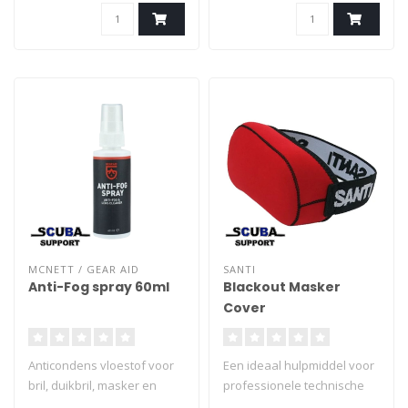
MCNETT / GEAR AID
SANTI
Anti-Fog spray 60ml
Blackout Masker
Cover
Anticondens vloestof voor
Een ideaal hulpmiddel voor
bril, duikbril, masker en
professionele technische
helm
instructeurs. De SANTI