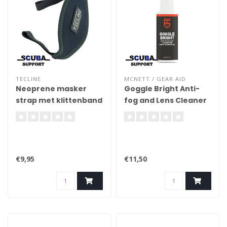
TECLINE
MCNETT / GEAR AID
Neoprene masker
Goggle Bright Anti-
strap met klittenband
fog and Lens Cleaner
20mm wijd
60ml
€9,95
€11,50