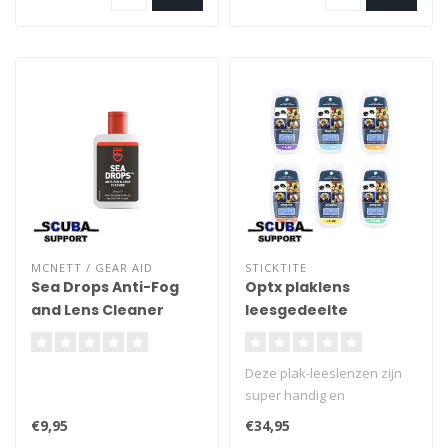
MCNETT / GEAR AID
STICKTITE
Sea Drops Anti-Fog
Optx plaklens
and Lens Cleaner
leesgedeelte
37ml
Deze plak-leeslenzen zijn
super handig en
gemakkelijk aan te brengen
€9,95
€34,95
op alle soorten (duik)brillen.