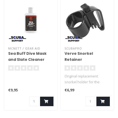
MCNETT / GEAR AID
SCUBAPRO
Sea Buff Dive Mask
Verve Snorkel
and Slate Cleaner
Retainer
37ml
Original replacement
snorkel holder for the
Verve/Spectra snorkel from
€9,95
€6,99
Scubapro. Diameter: 3 cm