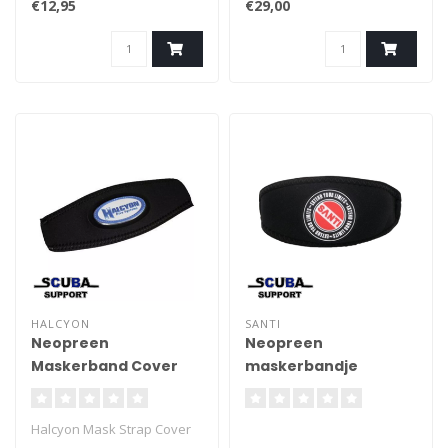
€12,95
€29,00
Blackout Mask Cover is
ontworpen voor
gesimuleerde zero visibility
training. Uitgevoerd in zwart
/ rood neopreen met een
brede en comfortabele
elastische riem.
HALCYON
SANTI
Neopreen
Neopreen
Maskerband Cover
maskerbandje
Halcyon Mask Strap Cover