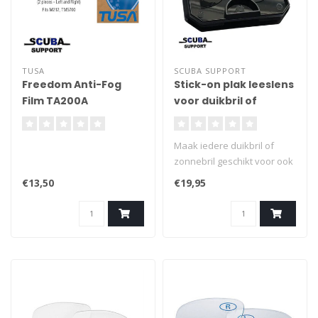
TUSA
SCUBA SUPPORT
Freedom Anti-Fog
Stick-on plak leeslens
Film TA200A
voor duikbril of
zonnebril
Maak iedere duikbril of
zonnebril geschikt voor ook
lezen
€13,50
€19,95