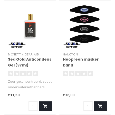
MCNETT / GEAR AID
HALCYON
Sea Gold Anticondens
Neopreen masker
Gel (37ml)
band
Zeer geconcentreerd, zodat
onderwaterliefhebbers
meerdere duiken kunnen
€11,50
€36,00
doen met slechts één
behandeling.