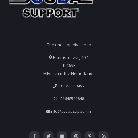
The one stop dive shop
Franciscusweg 10-1
1216SK
Hilversum, the Netherlands
+31 356313499
+31648511848
info@scubasupport.nl