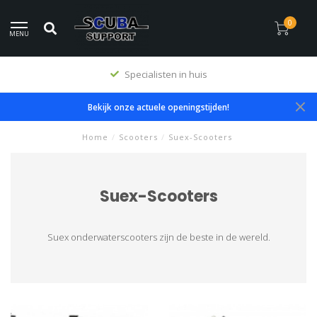
0
MENU
Specialisten in huis
Bekijk onze actuele openingstijden!
Home
/
Scooters
/
Suex-Scooters
Suex-Scooters
Suex onderwaterscooters zijn de beste in de wereld.