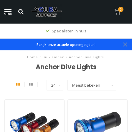
0
MENU
Specialisten in huis
Bekijk onze actuele openingstijden!
Home
/
Duiklampen
/
Anchor Dive Lights
Anchor Dive Lights