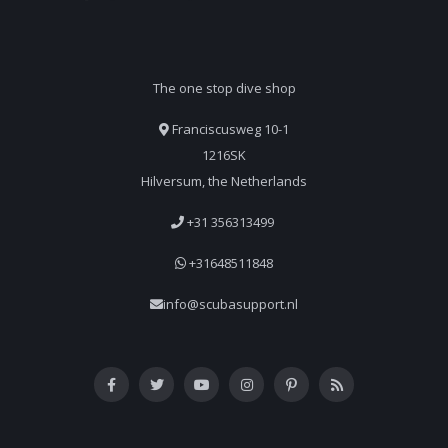
The one stop dive shop
Franciscusweg 10-1
1216SK
Hilversum, the Netherlands
+31 356313499
+31648511848
info@scubasupport.nl