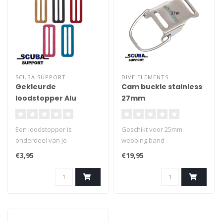
SCUBA SUPPORT
DIVE ELEMENTS
Gekleurde
Cam buckle stainless
loodstopper Alu
27mm
Een loodstopper is
Geschikt voor 25mm
onderdeel van je
webbing band
duikuitrusting. Het is een
€3,95
€19,95
ring of plaat die je gebruikt
om loodblokken stevig vast
te zetten op je loodgordel of
harnas. Dit voorkomt dat de
loodblokken verschuiven of
losraken tijdens de duik.