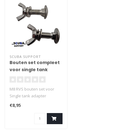
SCUBA SUPPORT
Bouten set compleet
voor single tank
adapter M8 RVS
M8 RVS bouten set voor
Single tank adapter
€8,95