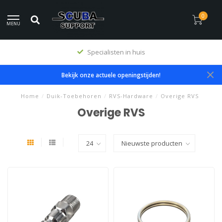
0
MENU
Specialisten in huis
Bekijk onze actuele openingstijden!
Home
/
Duik-Toebehoren
/
RVS-Hardware
/
Overige RVS
Overige RVS