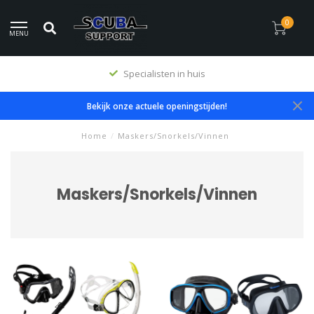
0
MENU
Specialisten in huis
Bekijk onze actuele openingstijden!
Home
/
Maskers/Snorkels/Vinnen
Maskers/Snorkels/Vinnen