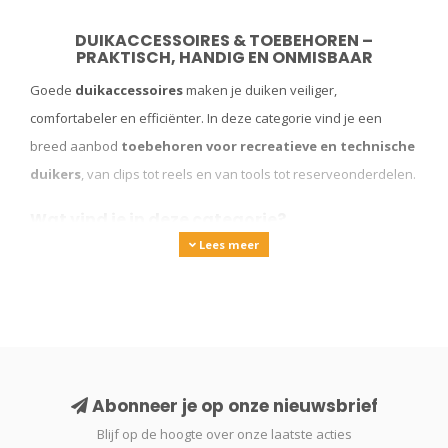
DUIKACCESSOIRES & TOEBEHOREN –
PRAKTISCH, HANDIG EN ONMISBAAR
Goede
duikaccessoires
maken je duiken veiliger,
comfortabeler en efficiënter. In deze categorie vind je een
breed aanbod
toebehoren voor recreatieve en technische
duikers
, van clips tot reels en van tools tot reserveonderdelen.
Wat vind je in deze categorie?
Bolt snaps, double enders & karabijnhaken
– Voor
Lees meer
het bevestigen van uitrusting
Bungees & elastieken
– Voor backup lights, computers
of maskers
Spools & reels
– Voor SMB’s, navigatie of grotduiken
Abonneer je op onze nieuwsbrief
Blijf op de hoogte over onze laatste acties