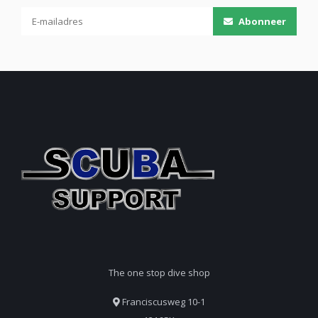
Slangclips & hose holders
– Voor strakke en veilige
Abonneer
set-ups
Tools & reparatiesets
– Voor onderweg of thuis
Wetnotes, kompas, touw, zaklampaccessoires en
meer
Of je nu je uitrusting aanpast, reserveonderdelen zoekt of
gewoon slimme oplossingen wilt – hier vind je alles om jouw
duikconfiguratie compleet te maken.
Zoek je iets specifieks of wil je advies over de juiste
accessoires voor jouw set-up? Neem gerust contact met ons op.
The one stop dive shop
Franciscusweg 10-1