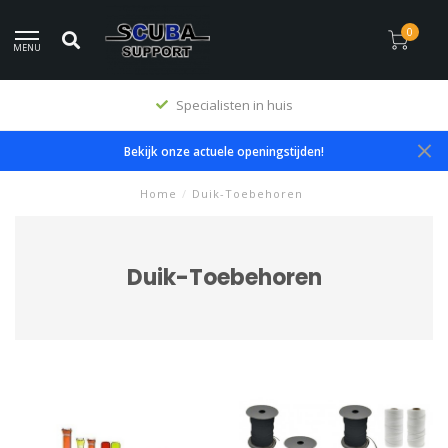
0
MENU
Specialisten in huis
Bekijk onze actuele openingstijden!
Home
/
Duik-Toebehoren
Duik-Toebehoren