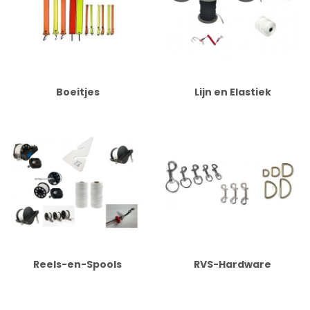
Boeitjes
Lijn en Elastiek
Reels-en-Spools
RVS-Hardware