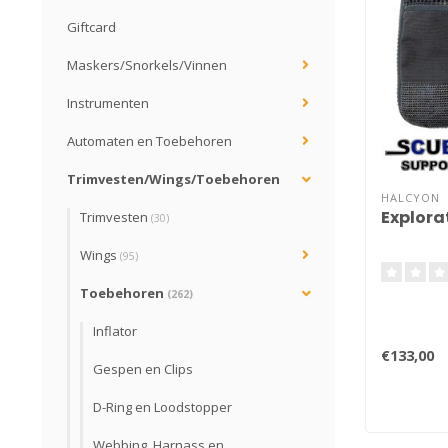
Giftcard
Maskers/Snorkels/Vinnen
Instrumenten
Automaten en Toebehoren
Trimvesten/Wings/Toebehoren
HALCYON
Explora
Trimvesten
(30)
Wings
(95)
Toebehoren
(262)
Inflator
€133,00
Gespen en Clips
D-Ring en Loodstopper
Webbing, Harnass en