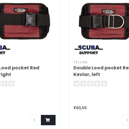
TECLINE
Lood pocket Red
Double Lood pocket R
right
Kevlar, left
€63,50