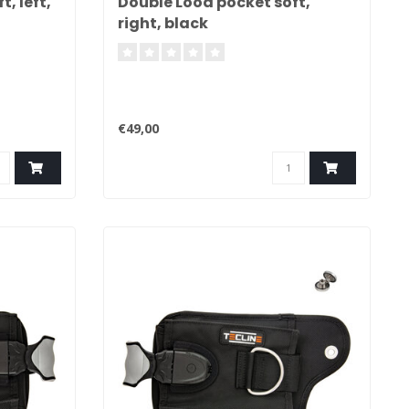
, left,
Double Lood pocket soft,
right, black
€49,00