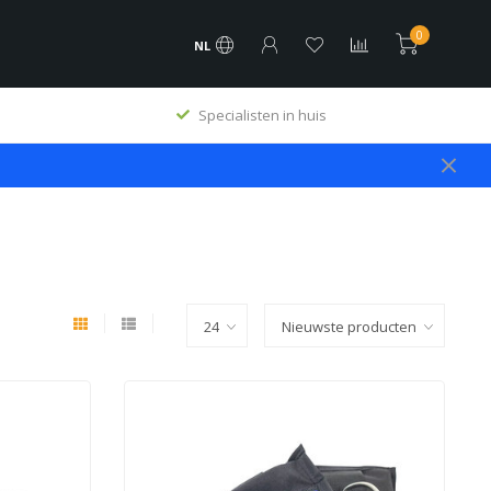
0
NL
 huis
Premium producten