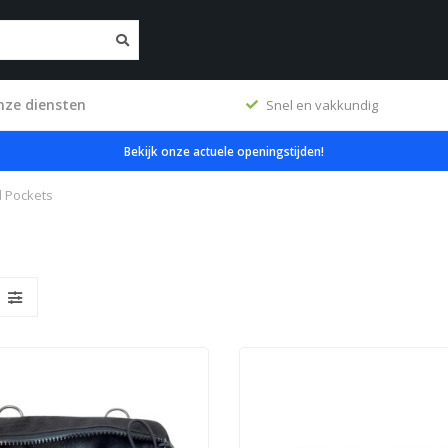
nze diensten
Snel en vakkundig
Specialisten in
Bekijk onze actuele openingstijden!
 Pockets