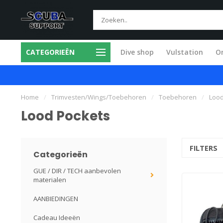
CATEGORIEËN
Dive shop
Vulstation
O
Alle service in eigen werkplaats
Home
/
Trimvesten/Wings/Toebehoren
/
Toebehoren
/
Lood
Lood Pockets
FILTERS
Categorieën
GUE / DIR / TECH aanbevolen
materialen
AANBIEDINGEN
Cadeau Ideeën