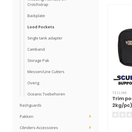
Crotchstrap
Backplate
Lood Pockets
Single tank adapter
Camband
Storage Pak
Messen/Line Cutters
Overig
TECLINE
Oceanic Toebehoren
Trim po
2kg/pc
Rashguards
Pakken
Cilinders-Accessoires