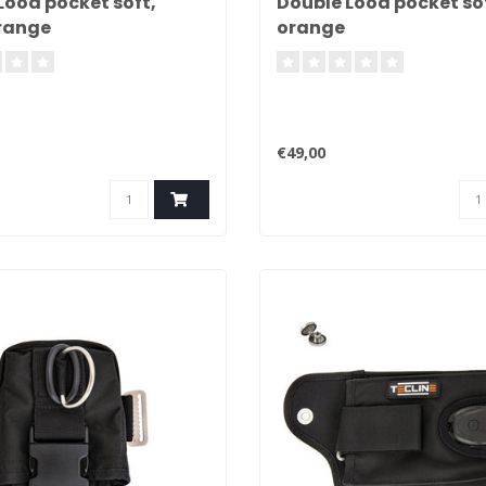
Lood pocket soft,
Double Lood pocket soft
orange
orange
€49,00