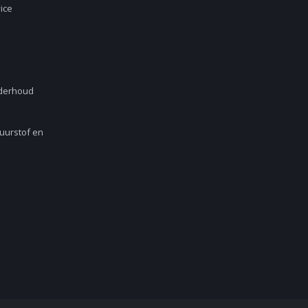
ice
nderhoud
Zuurstof en