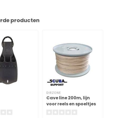
erde producten
DIRZONE
SCU
Cave line 200m, lijn
Di
voor reels en spoeltjes
Ti
2mm
mo