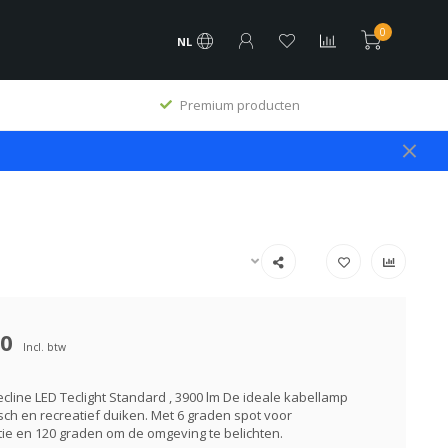
0
NL
Premium producten
00
Incl. btw
cline LED Teclight Standard , 3900 lm De ideale kabellamp
sch en recreatief duiken. Met 6 graden spot voor
e en 120 graden om de omgeving te belichten.