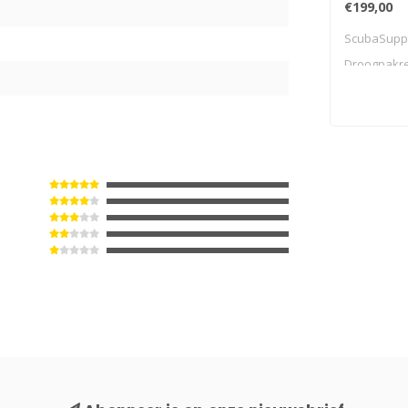
€199,00
ScubaSupp
0
Droogpakre
servicetool