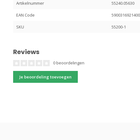
Artikelnummer
55240.05630
EAN Code
590031692140
SKU
55200-1
Reviews
0 beoordelingen
Je beoordeling toevoegen