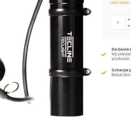
Lees meer..
De beste 
Wij selecte
producten
Scherpe p
Betaal dus 