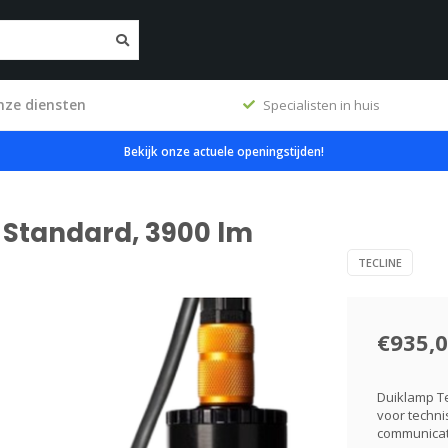
nze diensten
ig
Specialisten in huis
Bekijk onze actuele openingstijden!
t Standard, 3900 lm
TECLINE
€935,
Duiklamp Te
voor techni
communicati