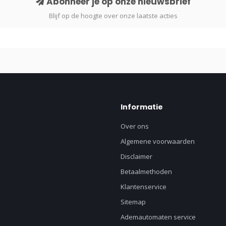
Abonneer je op onze nieuwsbrief
Blijf op de hoogte over onze laatste acties
Informatie
Over ons
Algemene voorwaarden
Disclaimer
Betaalmethoden
Klantenservice
Sitemap
Ademautomaten service