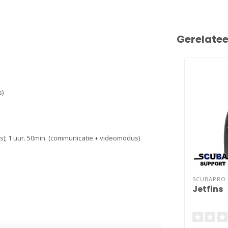
Gerelate
s)
s); 1 uur. 50min. (communicatie + videomodus)
SCUBAPRO
Jetfins