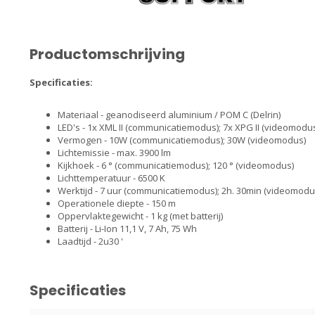
Productomschrijving
Specificaties:
Materiaal - geanodiseerd aluminium / POM C (Delrin)
LED's - 1x XML II (communicatiemodus); 7x XPG II (videomodu
Vermogen - 10W (communicatiemodus); 30W (videomodus)
Lichtemissie - max. 3900 lm
Kijkhoek - 6 ° (communicatiemodus); 120 ° (videomodus)
Lichttemperatuur - 6500 K
Werktijd - 7 uur (communicatiemodus); 2h. 30min (videomodu
Operationele diepte - 150 m
Oppervlaktegewicht - 1 kg (met batterij)
Batterij - Li-Ion 11,1 V, 7 Ah, 75 Wh
Laadtijd - 2u30 '
Specificaties