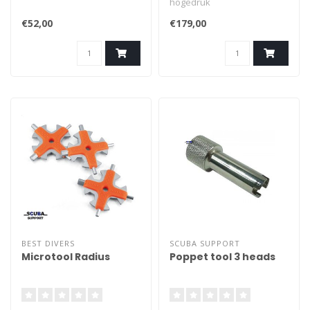
hogedruk
werkbankaansluiting voor
€52,00
€179,00
het afstellen en testen van
ademautomaten. Voorzien
van G3/4 bovendraad, G1/4
female onderaansluiting en
vier montagegaten.
Leverbaar met of zonder
hogedrukkraan.
BEST DIVERS
SCUBA SUPPORT
Microtool Radius
Poppet tool 3 heads