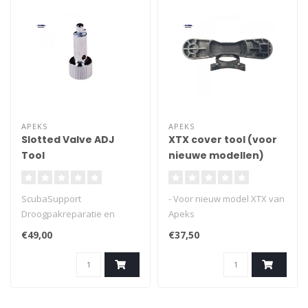
APEKS
APEKS
Slotted Valve ADJ
XTX cover tool (voor
Tool
nieuwe modellen)
AT20F
ScubaSupport
- Voor nieuw model XTX van
Droogpakreparatie en
Apeks
servicetools
- Cover verwijderen en
€49,00
€37,50
afstellen