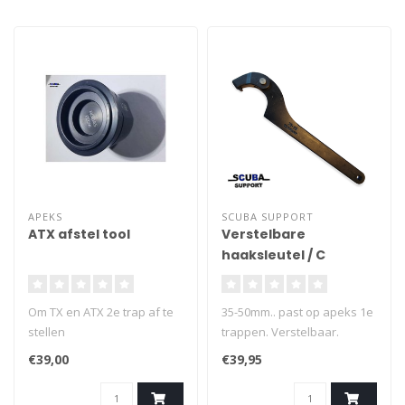
APEKS
SCUBA SUPPORT
ATX afstel tool
Verstelbare
haaksleutel / C
spanner tool (pin
4mm)
Om TX en ATX 2e trap af te
35-50mm.. past op apeks 1e
stellen
trappen. Verstelbaar.
€39,00
€39,95