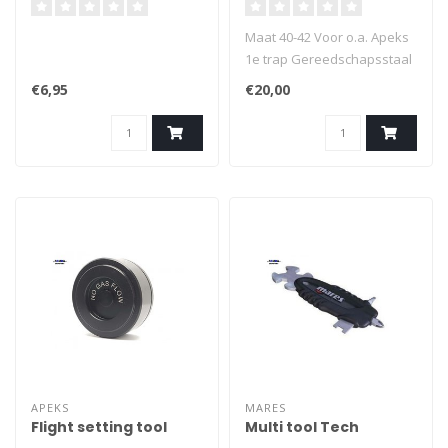
Maat 40-42 Voor o.a. Apeks
1e trap Gereedschapsstaal
€6,95
€20,00
APEKS
MARES
Flight setting tool
Multi tool Tech