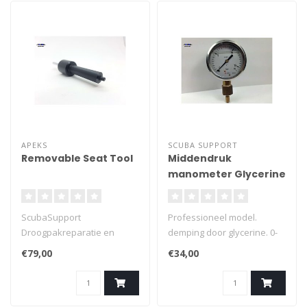
APEKS
SCUBA SUPPORT
Removable Seat Tool
Middendruk
manometer Glycerine
gevuld
ScubaSupport
Professioneel model.
Droogpakreparatie en
demping door glycerine. 0-
servicetools
16 bar. Inflator aansluiting.
€79,00
€34,00