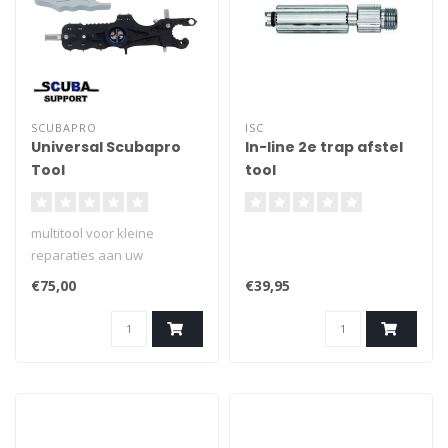
SCUBAPRO
ISC
Universal Scubapro
In-line 2e trap afstel
Tool
tool
multitool voor kleine
reparaties aan uw
ademautomaat past op alle
€75,00
€39,95
Scubapro ademautomaten
en ideale duikautomaten
meer dan 10 Automaattools
en sleutels in één
gereedschap gemaakt van
robuust roestvrij staal