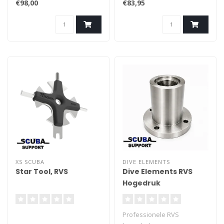
€98,00
€83,95
XS SCUBA
DIVE ELEMENTS
Star Tool, RVS
Dive Elements RVS
Hogedruk
Werkbankaansluiting
G3/4 (300 Bar)
Professionele RVS