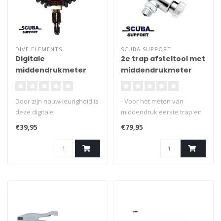
DIVE ELEMENTS
SCUBA SUPPORT
Digitale
2e trap afsteltool met
middendrukmeter
middendrukmeter
Basic
Door zijn nauwkeurigheid is
- Voor het meten van
deze digitale
middendruk eerste trap en
middendrukmeter zeer
het testen en afstellen van
€39,95
€79,95
geschikt voor het afstellen
ademweerstand tweede
van de middendruk van de
trap
1e trap.
- Geschikt voor typen
ademautomaten die
gebruik maken van sleuven
- Wordt gekoppeld tussen
tweede trap en
middendrukslang
-