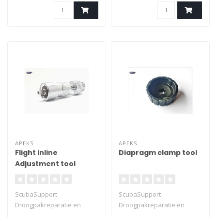
inflatorslang. Tweede trap
functioneert als overdruk-
en ontluchtingsventiel.
Meting van 0 tot 20 bar (van
0 tot 300 PSI, in rood).
Kunststof beschermkap
APEKS
APEKS
Flight inline
Diapragm clamp tool
Adjustment tool
ScubaSupport
ScubaSupport
Droogpakreparatie en
Droogpakreparatie en
servicetools
servicetools