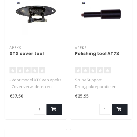
APEKS
APEKS
XTX cover tool
Polishing tool AT73
- Voor model XTX van Apeks
ScubaSupport
- Cover verwijderen en
Droogpakreparatie en
afstellen
servicetools
€37,50
€25,95