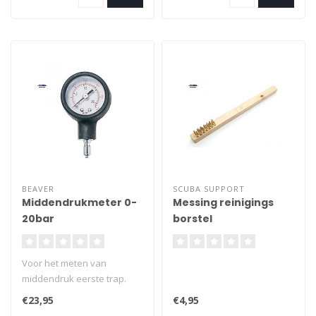
BEAVER
SCUBA SUPPORT
Middendrukmeter 0-
Messing reinigings
20bar
borstel
Voor het meten van
middendruk eerste trap.
Koppeling voor het
€23,95
€4,95
aansluiten aan