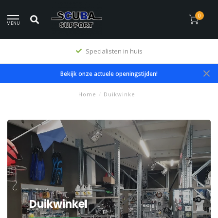
0
MENU
Specialisten in huis
Bekijk onze actuele openingstijden!
Home
/
Duikwinkel
Duikwinkel