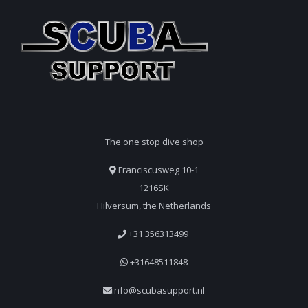
The one stop dive shop
Franciscusweg 10-1
1216SK
Hilversum, the Netherlands
+31 356313499
+31648511848
info@scubasupport.nl