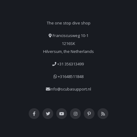
The one stop dive shop
Franciscusweg 10-1
1216SK
Hilversum, the Netherlands
+31 356313499
+31648511848
info@scubasupport.nl