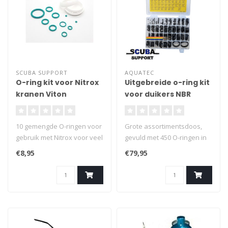
SCUBA SUPPORT
AQUATEC
O-ring kit voor Nitrox
Uitgebreide o-ring kit
kranen Viton
voor duikers NBR
10 gemengde O-ringen voor
Grote assortimentsdoos,
gebruik met Nitrox voor veel
gevuld met 450 O-ringen in
voorkomende
38 verschillende maten,
€8,95
€79,95
duiktoepassingen.
gebruikt in vele
duikapparatuur.