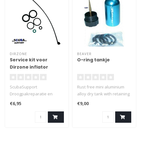
DIRZONE
BEAVER
Service kit voor
O-ring tankje
Dirzone inflator
ScubaSupport
Rust free mini aluminium
Droogpakreparatie en
alloy dry tank with retaining
servicetools
ring, containing a number of
€6,95
€9,00
common cylinder outlet
valve replacement O-rings
with integral O-ring pick