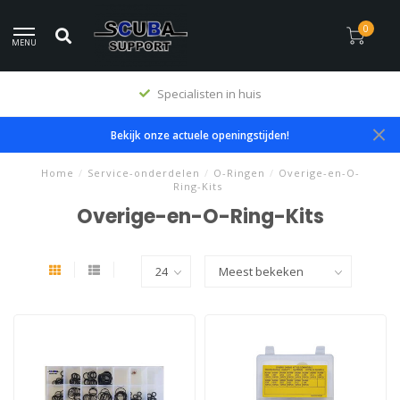
0
MENU
Specialisten in huis
Bekijk onze actuele openingstijden!
Home
/
Service-onderdelen
/
O-Ringen
/
Overige-en-O-
Ring-Kits
Overige-en-O-Ring-Kits