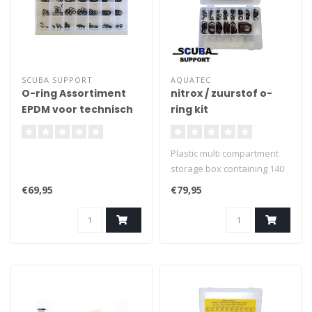
SCUBA SUPPORT
AQUATEC
O-ring Assortiment
nitrox / zuurstof o-
EPDM voor technisch
ring kit
duikers
Plastic multi compartment
storage box containing 140
mixed Viton O-rings, for use
€69,95
€79,95
with nitrox in 14 different
sizes to cover a wide range
of uses and diving
applications.