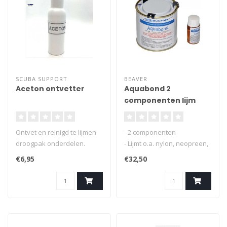
SCUBA SUPPORT
BEAVER
Aceton ontvetter
Aquabond 2
componenten lijm
voor seals
Ontvet en reinigd te lijmen
- 2 componenten
droogpak onderdelen.
- Lijmt o.a. nylon, neopreen,
latex, hypalon
€6,95
€32,50
- Voor droogpakken,
rubberboten etc.