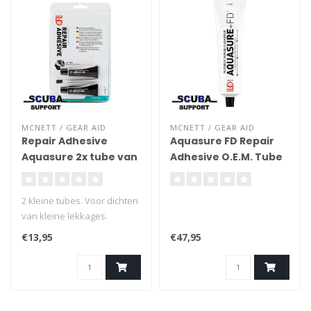
MCNETT / GEAR AID
MCNETT / GEAR AID
Repair Adhesive
Aquasure FD Repair
Aquasure 2x tube van
Adhesive O.E.M. Tube
7g
250ml
2 kleine tubes. Voor dichten
van kleine lekkages.
Verdunbaar met Cotol-240.
€13,95
€47,95
Ideaal voor veld reparaties.