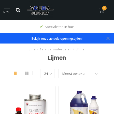
0
MENU
Specialisten in huis
Bekijk onze actuele openingstijden!
Home
/
Service-onderdelen
/
Lijmen
Lijmen