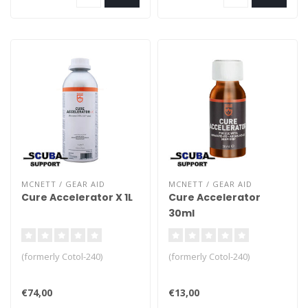
MCNETT / GEAR AID
MCNETT / GEAR AID
Cure Accelerator X 1L
Cure Accelerator
30ml
(formerly Cotol-240)
(formerly Cotol-240)
€74,00
€13,00