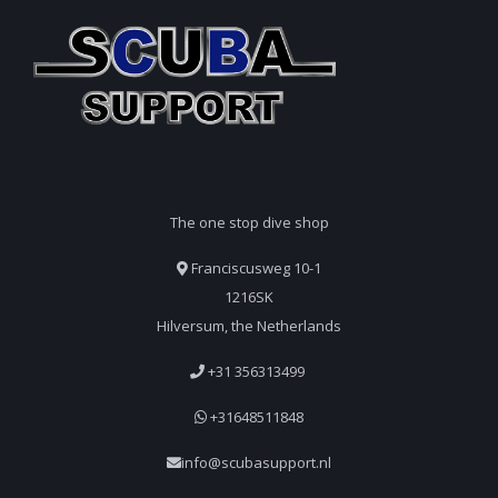
The one stop dive shop
Franciscusweg 10-1
1216SK
Hilversum, the Netherlands
+31 356313499
+31648511848
info@scubasupport.nl