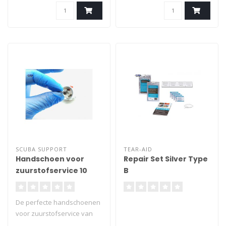
SCUBA SUPPORT
TEAR-AID
Handschoen voor
Repair Set Silver Type
zuurstofservice 10
B
stuks
De perfecte handschoenen
voor zuurstofservice van
kranen en automaten.