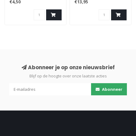
€4,50
€13,95
Voorkomt huidvet en
vervuiling van uw
onderdelen bij montage.
Poeder vrij. Vinyl. Leverbaar
in L en XL. 10 stuks per
verpakking.
Abonneer je op onze nieuwsbrief
Blijf op de hoogte over onze laatste acties
Abonneer