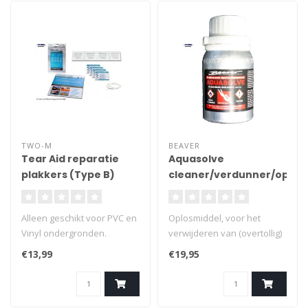
TWO-M
BEAVER
Tear Aid reparatie
Aquasolve
plakkers (Type B)
cleaner/verdunner/oplos
Alleen geschikt voor PVC en
Oplosmiddel, voor het
Vinyl ondergronden.
verwijderen van (overtollig)
extreem sterk. waterdicht.
lijm en lijmresten. Ook voor
€13,99
€19,95
luchtdicht. zeer elastisch.
het verwijderen van vet en
verkleurt niet. enorm
vuil voorafgaand aan
veelzijdig. droogt niet uit.
reparaties en