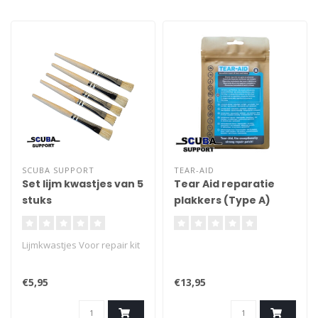
permanent.
aanpassingen. Inhoud: Blik,
125 ml.
SCUBA SUPPORT
TEAR-AID
Set lijm kwastjes van 5
Tear Aid reparatie
stuks
plakkers (Type A)
Lijmkwastjes Voor repair kit
€5,95
€13,95