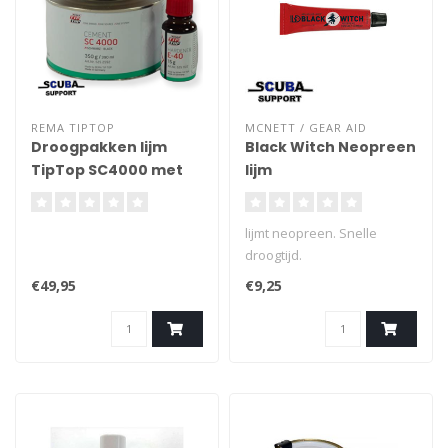
REMA TIPTOP
MCNETT / GEAR AID
Droogpakken lijm
Black Witch Neopreen
TipTop SC4000 met
lijm
harder 0.35Kg
lijmt neopreen. Snelle
droogtijd.
€49,95
€9,25