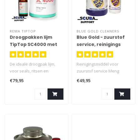
REMA TIPTOP
BLUE GOLD CLEANERS
Droogpakken lijm
Blue Gold - zuurstof
TipTop SC4000 met
service, reinigings
harder 0.7Kg
vloeistof
De ideale droogpak lijm,
Reinigingsmiddel voor
voor seals, ritsen en
zuurstof service Meng
schoentjes Kleurt Zwart
verhouding 3% tot 5% Ideaal
€79,95
€49,95
(donker grijs)
voor in ultrasoon bad