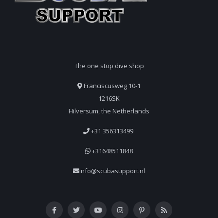
The one stop dive shop
Franciscusweg 10-1
1216SK
Hilversum, the Netherlands
+31 356313499
+31648511848
info@scubasupport.nl