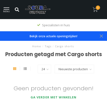
0
MENU
Specialisten in huis
Bekijk onze actuele openingstijden!
Home
/
Tags
/
Cargo shorts
Producten getagd met Cargo shorts
Geen producten gevonden!
GA VERDER MET WINKELEN