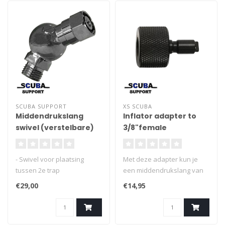
SCUBA SUPPORT
XS SCUBA
Middendrukslang
Inflator adapter to
swivel (verstelbare)
3/8"female
- Swivel voor plaatsing
Met deze adapter kun je
tussen 2e trap
een middendrukslang van
ademautomaat en
je 2e trap aansluiten op een
€29,00
€14,95
middendrukslang
inflatorslang.
- Maakt 2e trap 360¡
draaibaar, geeft extra