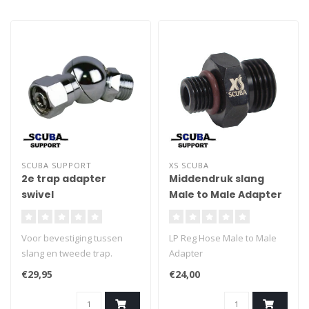
bewegingsvrijheid
- Materiaal: Rvs
- Middendrukslang-
aansluiting: 3/8 UNF
SCUBA SUPPORT
XS SCUBA
2e trap adapter
Middendruk slang
swivel
Male to Male Adapter
Voor bevestiging tussen
LP Reg Hose Male to Male
slang en tweede trap.
Adapter
Bevorderd een perfecte
€29,95
€24,00
hoek tussen
ademauomtaat en de