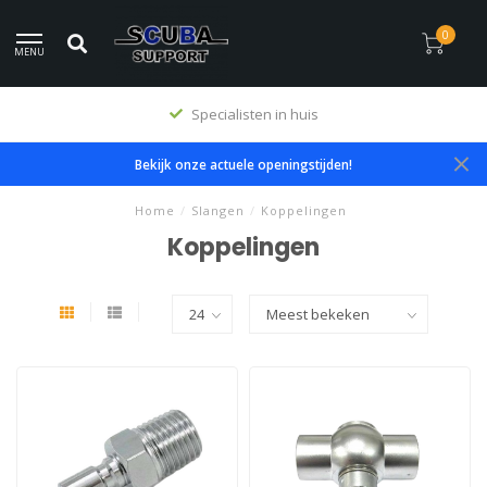
0
MENU
Specialisten in huis
Bekijk onze actuele openingstijden!
Home
/
Slangen
/
Koppelingen
Koppelingen