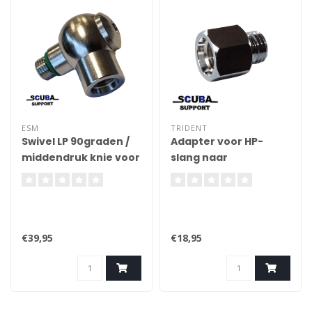
ESM
TRIDENT
Swivel LP 90graden /
Adapter voor HP-
middendruk knie voor
slang naar
op 1e trap 3/8
minimanometer 7/16
€39,95
€18,95