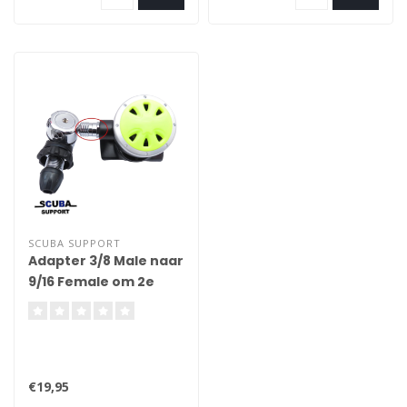
mond, geeft comfort en gaat
kaakvermoeidheid tegen.
Geschikt voor alle
ademautomaten met een
standaard 9/16 UNF slang
aansluiting. Afmetingen: 80
mm x 2
SCUBA SUPPORT
Adapter 3/8 Male naar
9/16 Female om 2e
trap direct op 1e trap
aan te sluiten
€19,95