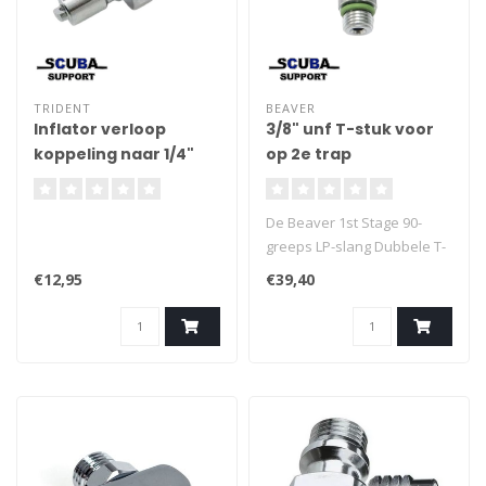
TRIDENT
BEAVER
Inflator verloop
3/8" unf T-stuk voor
koppeling naar 1/4"
op 2e trap
NPT Male
schroefdraad
De Beaver 1st Stage 90-
greeps LP-slang Dubbele T-
adapter geeft je de
€12,95
€39,40
mogelijkheid om één enkele
poort in twee te
veranderen, het verandert
ook de hoek van je...