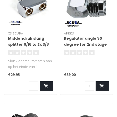
XS SCUBA
APEKS
Middendruk slang
Regulator angle 90
splitter 9/16 to 2x 3/8
degree for 2nd stage
9/16" male to 9/16"
female (AP0903/K)
Sluit 2 ademautomaten aan
op het einde van 1
middendrukslang.
€29,95
€89,00