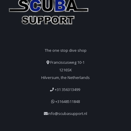
The one stop dive shop
Franciscusweg 10-1
1216SK
Hilversum, the Netherlands
+31 356313499
+31648511848
info@scubasupport.nl