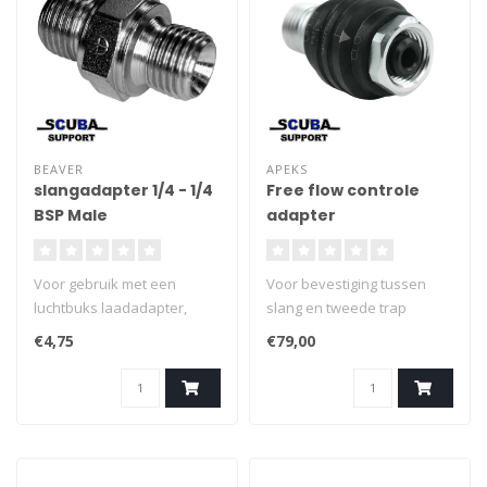
BEAVER
APEKS
slangadapter 1/4 - 1/4
Free flow controle
BSP Male
adapter
Voor gebruik met een
Voor bevestiging tussen
luchtbuks laadadapter,
slang en tweede trap
lader of laadslang. Geschikt
€4,75
€79,00
voor vrijwel alle
luchtdrukgeweren.
Verbinding: 1/4 - 1/4 BSP
Male.