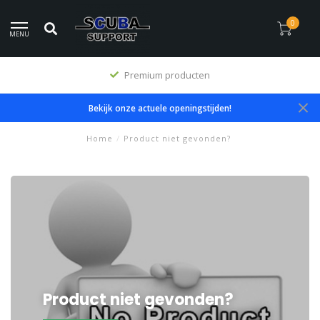
0
MENU
Premium producten
Bekijk onze actuele openingstijden!
Home
/
Product niet gevonden?
Product niet gevonden?