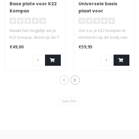
Base plate voor K22
Universele basis
Kompas
plaat voor
onderwaterscooters
Maakt het mogelijk om je
Om o.a. je K22 kompas te
K22 kompas direct op de T-
monteren op de body van
fix te monteren van je
je scooter. Montage kan
€49,00
€59,95
Suex onderwaterscooter.
middels elastieken
(bungee) of een Flesband,
ook wel camband
genoemd. Ook kun je je
action camera of
verlichting hierop
monteren Excl. baseplate
adapter
Suex
(99)