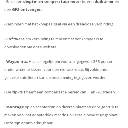
- Er zit een
diepte- en temperatuurmeter
in, een
duiktimer
en
een
GPS ontvanger.
-
Verbinden met het kompas gaat via een draadloze verbinding
.
-
Software
om verbinding te maken
met het kompas is te
downloaden via onze website.
-
Waypoints
: Het is mogelijk om vooraf ingegeven GPS punten
onder water te kiezen voor een nieuwe route. Bij voldoende
gelockte satellieten kan de bestemming ingegeven worden.
- De
tip-tilt
heeft een compensatie bereik van + en -90 graden.
-
Montage
op de scooter
kan op diverse plaatsen door gebruik te
maken van het adapterblok met de universele bevestigingsplaat.
Deze zijn apart verkrijgbaar.