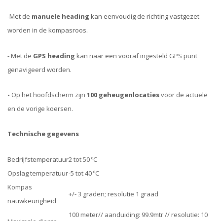
-
Met de
manuele heading
kan eenvoudig de richting vastgezet
worden in de kompasroos.
- Met de
GPS heading
kan naar een vooraf ingesteld GPS punt
genavigeerd worden.
-
Op het hoofdscherm zijn
100 geheugenlocaties
voor de actuele
en de vorige koersen.
Technische gegevens
Bedrijfstemperatuur
2 tot 50
º
C
Opslag temperatuur
-5 tot 40
º
C
Kompas
+/- 3 graden; resolutie 1 graad
nauwkeurigheid
100 meter// aanduiding: 99.9mtr // resolutie: 10