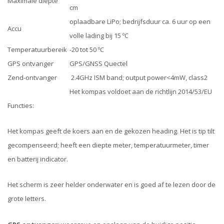
Maximale diepte
cm
oplaadbare LiPo; bedrijfsduur ca. 6 uur op een
Accu
volle lading bij 15
º
C
Temperatuurbereik
-20 tot 50
º
C
GPS ontvanger
GPS/GNSS Quectel
Zend-ontvanger
2.4GHz ISM band; output power<4mW, class2
Het kompas voldoet aan de richtlijn 2014/53/EU
Functies:
Het kompas geeft de koers aan en de gekozen heading. Het is tip tilt
gecompenseerd; heeft een diepte meter, temperatuurmeter, timer
en batterij indicator.
Het scherm is zeer helder onderwater en is goed af te lezen door de
grote letters.