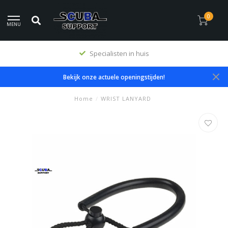
0
MENU
Specialisten in huis
Bekijk onze actuele openingstijden!
Home
/
WRIST LANYARD