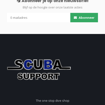
Abonneer je op onze nieuwsbrief
Blijf op de hoogte over onze laatste acties
Abonneer
The one stop dive shop