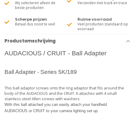
Wij selecteren alleen de
Verzenden met track en trace
beste producten
Scherpe prijzen
Ruime voorraad
Betaal dus nooit te veel
Veel producten standaard op
voorraad
Productomschrijving
AUDACIOUS / CRUIT - Ball Adapter
Ball Adapter - Series 5K/189
This ball adaptor screws onto the ring adaptor that fits around the
body of the AUDACIOUS and the CRUIT. It attaches with 4 small
stainless steel Allen screws with washers.
With this ball attached you can easily attach your handheld
AUDACIOUS or CRUIT to your camera lighting set up.