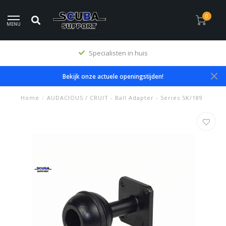
0
MENU
Specialisten in huis
Bekijk onze actuele openingstijden!
Home
/
AUDACIOUS / CRUIT - Ball Adapter - Series 5K/189