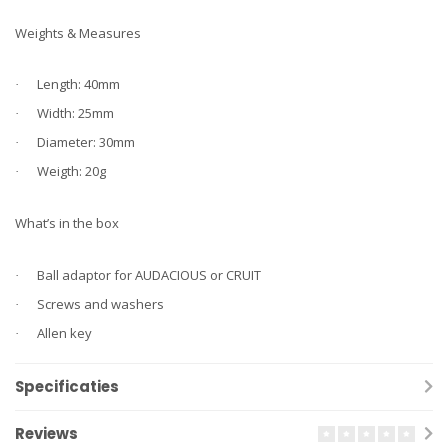
Weights & Measures
Length: 40mm
·
Width: 25mm
·
Diameter: 30mm
·
Weigth: 20g
·
What’s in the box
Ball adaptor for AUDACIOUS or CRUIT
·
Screws and washers
·
Allen key
·
Specificaties
Reviews