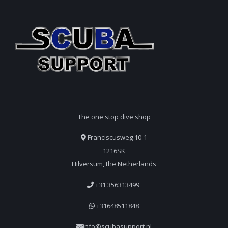
The one stop dive shop
Franciscusweg 10-1
1216SK
Hilversum, the Netherlands
+31 356313499
+31648511848
info@scubasupport.nl