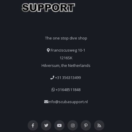
The one stop dive shop
Franciscusweg 10-1
1216SK
Hilversum, the Netherlands
+31 356313499
+31648511848
info@scubasupport.nl