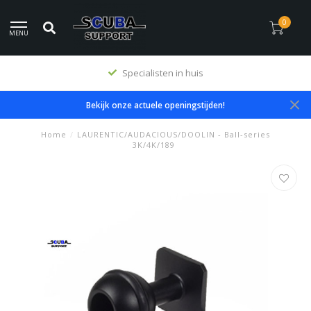
0
MENU
Specialisten in huis
Bekijk onze actuele openingstijden!
Home
/
LAURENTIC/AUDACIOUS/DOOLIN - Ball-series
3K/4K/189