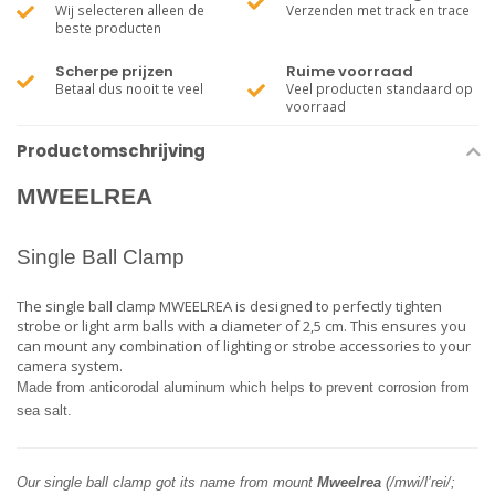
Wij selecteren alleen de
Verzenden met track en trace
beste producten
Scherpe prijzen
Ruime voorraad
Betaal dus nooit te veel
Veel producten standaard op
voorraad
Productomschrijving
MWEELREA
Single Ball Clamp
The single ball clamp MWEELREA is designed to perfectly tighten
strobe or light arm balls with a diameter of 2,5 cm. This ensures you
can mount any combination of lighting or strobe accessories to your
camera system.
Made from anticorodal aluminum which helps to prevent corrosion from
sea salt.
Our single ball clamp got its name from mount
Mweelrea
(/mwi/l’rei/;