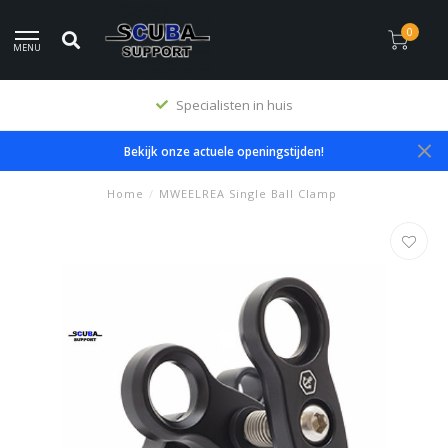
0
MENU
Specialisten in huis
Bekijk onze actuele openingstijden!
Home
/
MWEELREA Single Ball Clamp