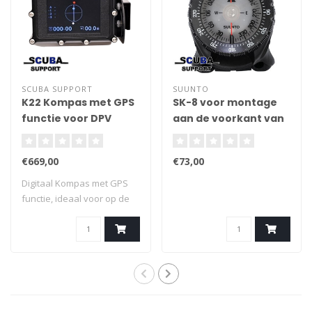
SCUBA SUPPORT
SUUNTO
K22 Kompas met GPS
SK-8 voor montage
functie voor DPV
aan de voorkant van
Combo-consoles
€669,00
€73,00
Digitaal Kompas met GPS
functie, ideaal voor op de
onderwate..