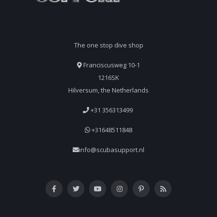
The one stop dive shop
Franciscusweg 10-1
1216SK
Hilversum, the Netherlands
+31 356313499
+31648511848
info@scubasupport.nl