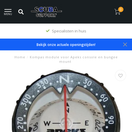
0
MENU
Specialisten in huis
Bekijk onze actuele openingstijden!
Home
/
Kompas module voor Apeks console en bungee
mount