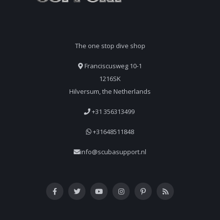
The one stop dive shop
Franciscusweg 10-1
1216SK
Hilversum, the Netherlands
+31 356313499
+31648511848
info@scubasupport.nl