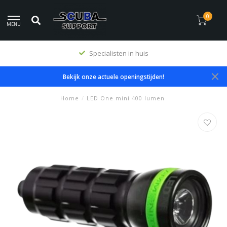
0
MENU
Specialisten in huis
Bekijk onze actuele openingstijden!
Home
/
LED One mini 400 lumen