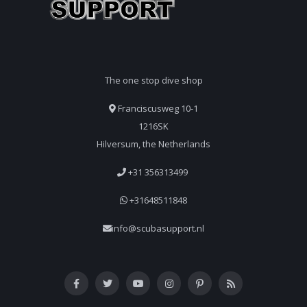
The one stop dive shop
Franciscusweg 10-1
1216SK
Hilversum, the Netherlands
+31 356313499
+31648511848
info@scubasupport.nl