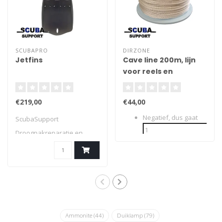
SCUBAPRO
DIRZONE
Jetfins
Cave line 200m, lijn
voor reels en
spoeltjes 2mm
€219,00
€44,00
Negatief, dus gaat
ScubaSupport
Droogpakreparatie en
servicetools
Ammonite
(44)
Duiklamp
(79)