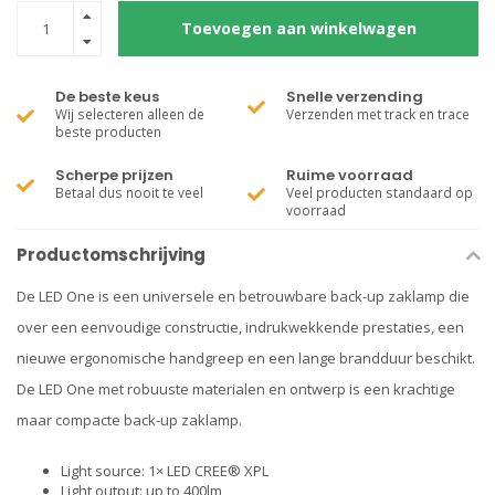
Toevoegen aan winkelwagen
De beste keus
Snelle verzending
Wij selecteren alleen de
Verzenden met track en trace
beste producten
Scherpe prijzen
Ruime voorraad
Betaal dus nooit te veel
Veel producten standaard op
voorraad
Productomschrijving
De LED One is een universele en betrouwbare back-up zaklamp die
over een eenvoudige constructie, indrukwekkende prestaties, een
nieuwe ergonomische handgreep en een lange brandduur beschikt.
De LED One met robuuste materialen en ontwerp is een krachtige
maar compacte back-up zaklamp.
Light source: 1× LED CREE® XPL
Light output: up to 400lm