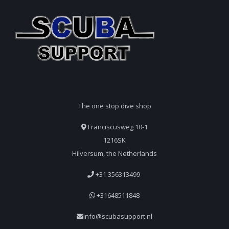
The one stop dive shop
Franciscusweg 10-1
1216SK
Hilversum, the Netherlands
+31 356313499
+31648511848
info@scubasupport.nl