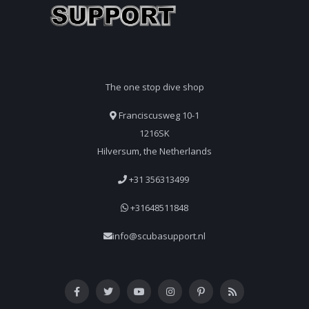
The one stop dive shop
Franciscusweg 10-1
1216SK
Hilversum, the Netherlands
+31 356313499
+31648511848
info@scubasupport.nl