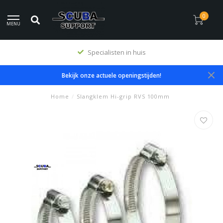
0
MENU
Specialisten in huis
Bekijk onze actuele openingstijden!
Home
/
Slangklem Hi-grip RVS 100mm