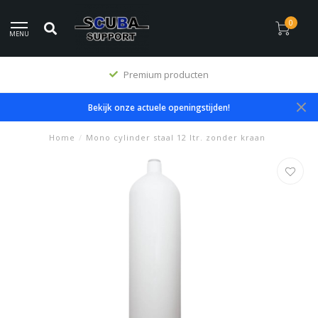
0
MENU
Premium producten
Bekijk onze actuele openingstijden!
Home
/
Mono cylinder staal 12 ltr. zonder kraan