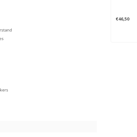
€46,50
erstand
es
ikers