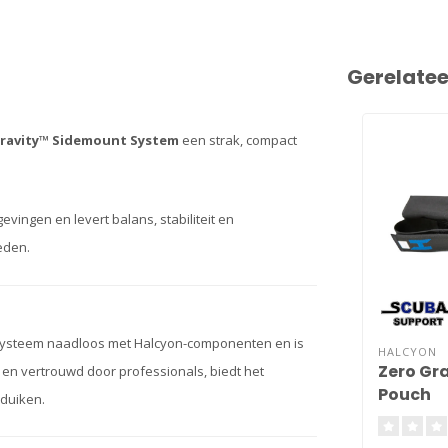
Gerelate
ravity™ Sidemount System
een strak, compact
vingen en levert balans, stabiliteit en
eden.
it systeem naadloos met Halcyon-componenten en is
HALCYON
Zero Gr
n vertrouwd door professionals, biedt het
Pouch
duiken.