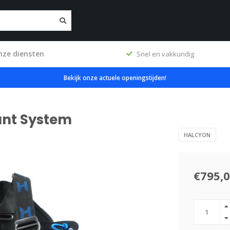
nze diensten
erkplaats
Snel en vakkundig
Bekijk onze actuele openingstijden!
unt System
HALCYON
€795,