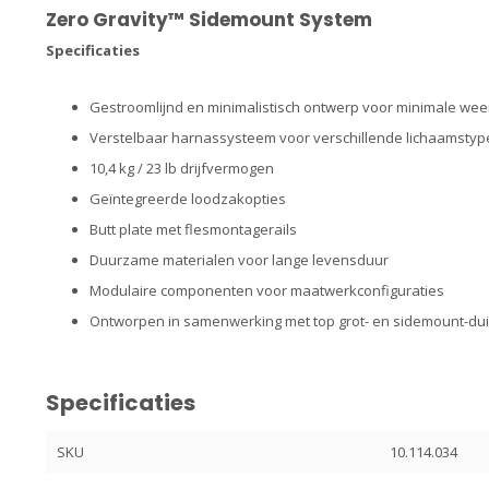
Zero Gravity™ Sidemount System
Specificaties
Gestroomlijnd en minimalistisch ontwerp voor minimale we
Verstelbaar harnassysteem voor verschillende lichaamstyp
10,4 kg / 23 lb drijfvermogen
Geïntegreerde loodzakopties
Butt plate met flesmontagerails
Duurzame materialen voor lange levensduur
Modulaire componenten voor maatwerkconfiguraties
Ontworpen in samenwerking met top grot- en sidemount-du
Specificaties
SKU
10.114.034