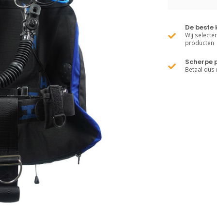
De beste 
Wij selecte
producten
Scherpe p
Betaal dus 