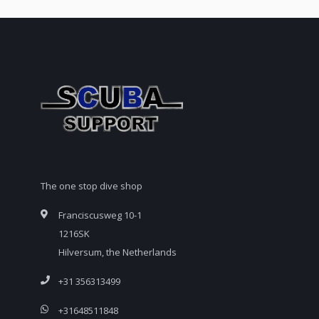
The one stop dive shop
Franciscusweg 10-1
1216SK
Hilversum, the Netherlands
+31 356313499
+31648511848