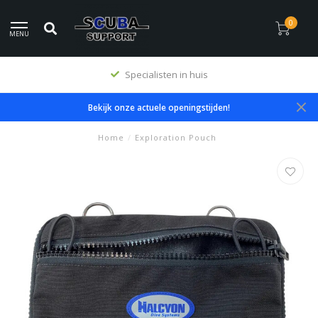
0
MENU
Specialisten in huis
Bekijk onze actuele openingstijden!
Home
/
Exploration Pouch