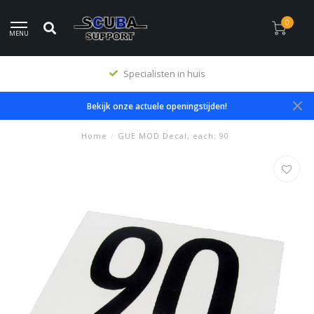
0
MENU
Specialisten in huis
Bekijk onze actuele openingstijden!
Home
/
GUE MOD Decal, each: 90