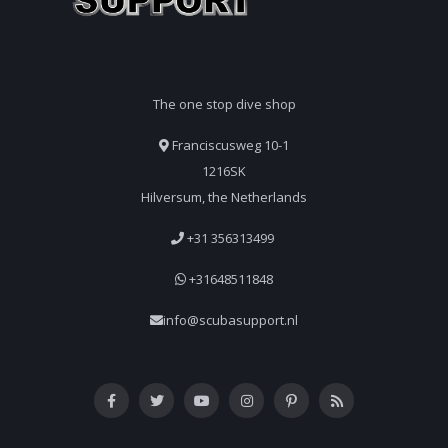
The one stop dive shop
Franciscusweg 10-1
1216SK
Hilversum, the Netherlands
+31 356313499
+31648511848
info@scubasupport.nl