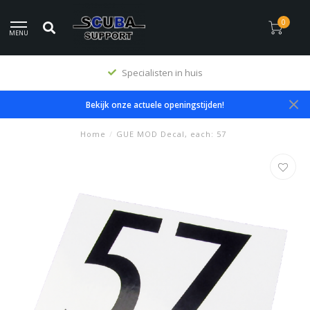
0
MENU
Specialisten in huis
Bekijk onze actuele openingstijden!
Home
/
GUE MOD Decal, each: 57