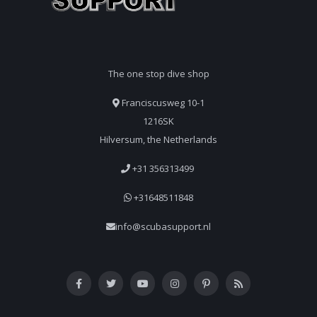
The one stop dive shop
Franciscusweg 10-1
1216SK
Hilversum, the Netherlands
+31 356313499
+31648511848
info@scubasupport.nl