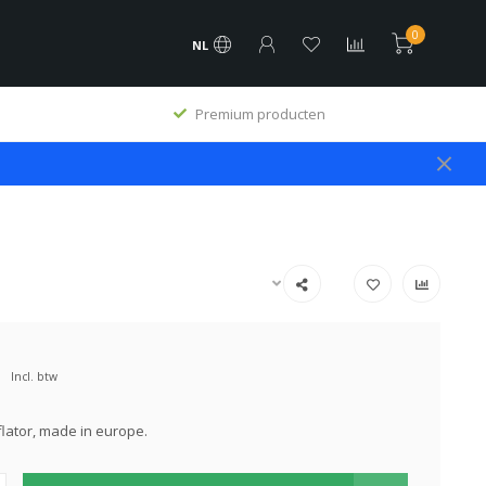
0
NL
Premium producten
Incl. btw
flator, made in europe.