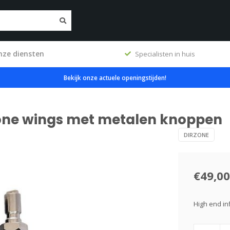
nze diensten
ig
Specialisten in huis
Bekijk onze actuele openingstijden!
rzone wings met metalen knoppen
DIRZONE
€49,00
High end in