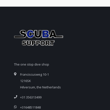
The one stop dive shop
Franciscusweg 10-1
1216SK
Hilversum, the Netherlands
+31 356313499
+31648511848