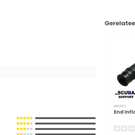
Gerelate
MARES
End Infl