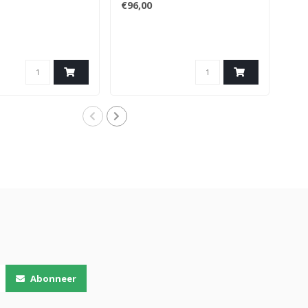
€96,00
€59
Aqua
The 
Abonneer