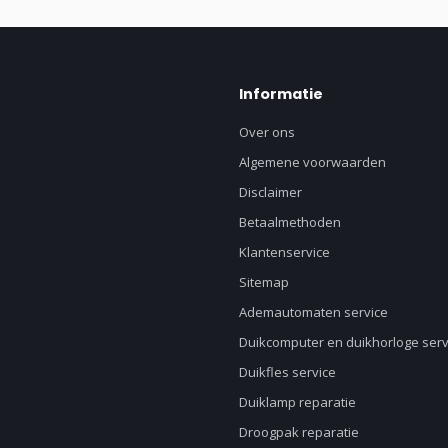
Informatie
Over ons
Algemene voorwaarden
Disclaimer
Betaalmethoden
Klantenservice
Sitemap
Ademautomaten service
Duikcomputer en duikhorloge serv
Duikfles service
Duiklamp reparatie
Droogpak reparatie