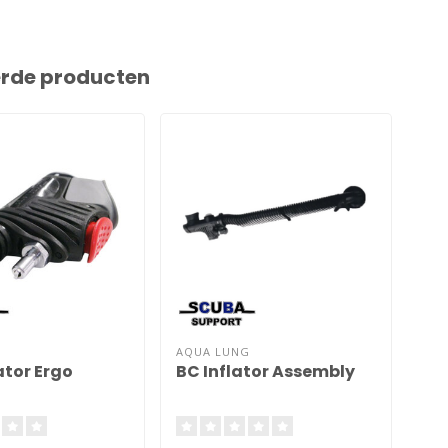
erde producten
AQUA LUNG
AQU
ator Ergo
BC Inflator Assembly
Inf
wi
wi