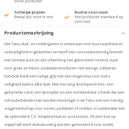
beste producten
Scherpe prijzen
Ruime voorraad
Betaal dus nooit te veel
Veel producten standaard op
voorraad
Productomschrijving
Het Tanu-duik- en reddingsmes is ontworpen met duurzaamheid en
veelzijdigheid in gedachten en heeft een corrosiebestendig lemmet
met stompe punt en een afwerking van geborsteld roestvrij staal
voor grote en kleine zoutwateravonturen. Het stevige, rubberen
handvat biedt een veilige grip met een vingerstop voor extra
veiligheid tijdens elke duik. Met een lang doorlopend mes, een
gekartelde rand, een lijnsnijder en een monteerbare schede die aan
schouderbanden kan worden bevestigd, is de Tanu ook een handig
snijgereedschap voor vissen, peddelen of redden. In combinatie met
de optionele B.C.D. Adapterplaat en accessoires, dit mes kan op
vrijwel elk merk duikuitrusting worden gemonteerd voor snelle