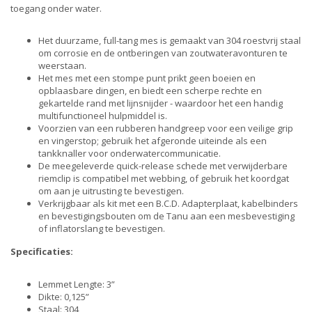
toegang onder water.
Het duurzame, full-tang mes is gemaakt van 304 roestvrij staal
om corrosie en de ontberingen van zoutwateravonturen te
weerstaan.
Het mes met een stompe punt prikt geen boeien en
opblaasbare dingen, en biedt een scherpe rechte en
gekartelde rand met lijnsnijder - waardoor het een handig
multifunctioneel hulpmiddel is.
Voorzien van een rubberen handgreep voor een veilige grip
en vingerstop; gebruik het afgeronde uiteinde als een
tankknaller voor onderwatercommunicatie.
De meegeleverde quick-release schede met verwijderbare
riemclip is compatibel met webbing, of gebruik het koordgat
om aan je uitrusting te bevestigen.
Verkrijgbaar als kit met een B.C.D. Adapterplaat, kabelbinders
en bevestigingsbouten om de Tanu aan een mesbevestiging
of inflatorslang te bevestigen.
Specificaties:
Lemmet Lengte: 3”
Dikte: 0,125”
Staal: 304