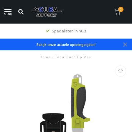
0
MENU
Specialisten in huis
Bekijk onze actuele openingstijden!
Home
/
Tanu Blunt Tip Mes