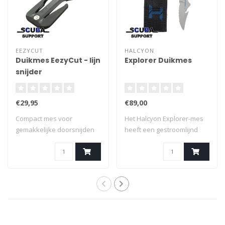
EEZYCUT
HALCYON
Duikmes EezyCut - lijn
Explorer Duikmes
snijder
€29,95
€89,00
Compact mes voor
Het Halcyon Explorer-mes
gemakkelijke doorsnijden
heeft een gestroomlijnd
van lijn en touw ..
ontwerp, id..