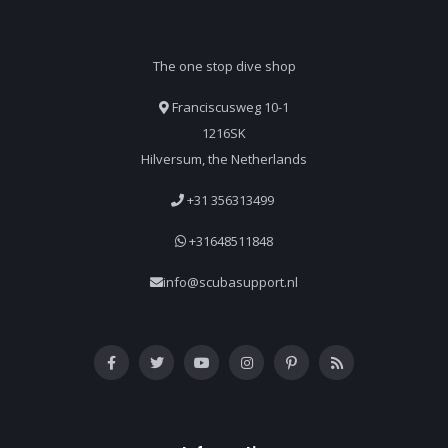
The one stop dive shop
Franciscusweg 10-1
1216SK
Hilversum, the Netherlands
+31 356313499
+31648511848
info@scubasupport.nl