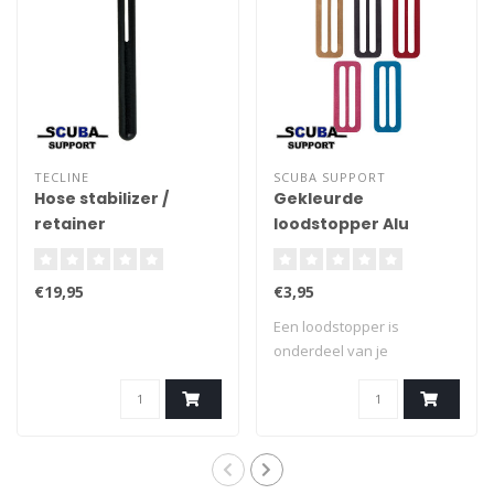
TECLINE
SCUBA SUPPORT
Hose stabilizer /
Gekleurde
retainer
loodstopper Alu
€19,95
€3,95
Een loodstopper is
onderdeel van je
duikuitrusting. Het is e..