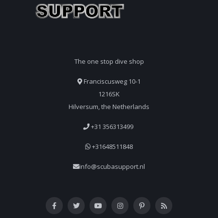
The one stop dive shop
Franciscusweg 10-1
1216SK
Hilversum, the Netherlands
+31 356313499
+31648511848
info@scubasupport.nl