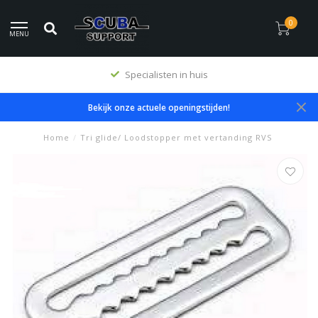
0
MENU
Specialisten in huis
Bekijk onze actuele openingstijden!
Home
/
Tri glide/ Loodstopper met vertanding RVS