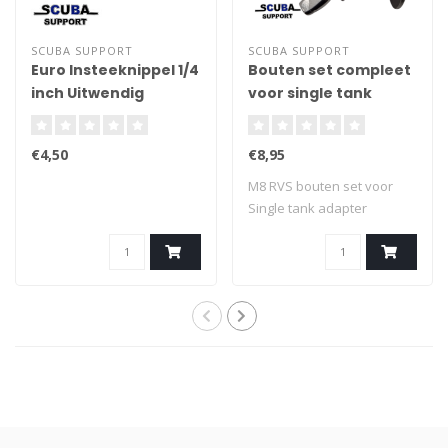
SCUBA SUPPORT
SCUBA SUPPORT
Euro Insteeknippel 1/4
Bouten set compleet
inch Uitwendig
voor single tank
adapter M8 RVS
€4,50
€8,95
M8 RVS bouten set voor
Single tank adapter