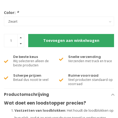
Color:
*
Toevoegen aan winkelwagen
De beste keus
Snelle verzending
Wij selecteren alleen de
Verzenden met track en trace
beste producten
Scherpe prijzen
Ruime voorraad
Betaal dus nooit te veel
Veel producten standaard op
voorraad
Productomschrijving
Wat doet een loodstopper precies?
Vastzetten van loodblokken
: Het houdt de loodblokken op
hun plek, zodat ze niet verschuiven terwijl je onder water