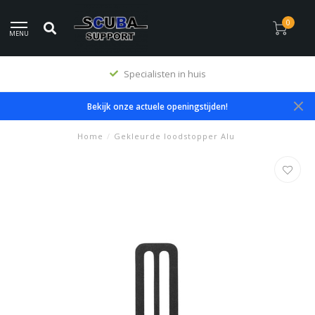
0
MENU
Specialisten in huis
Bekijk onze actuele openingstijden!
Home
/
Gekleurde loodstopper Alu