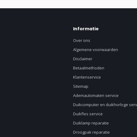
Informatie
Over ons
Algemene voorwaarden
Disclaimer
Betaalmethoden
Klantenservice
Sitemap
Ademautomaten service
Duikcomputer en duikhorloge serv
Duikfles service
Duiklamp reparatie
Droogpak reparatie