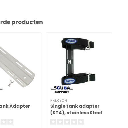
erde producten
HALCYON
HAL
Tank Adapter
Single tank adapter
Con
(STA), stainless Steel
kg
Channel with two Tank
Ta
Straps
St