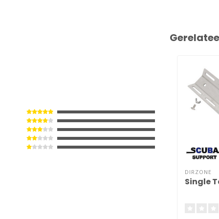
Gerelate
DIRZONE
Single 