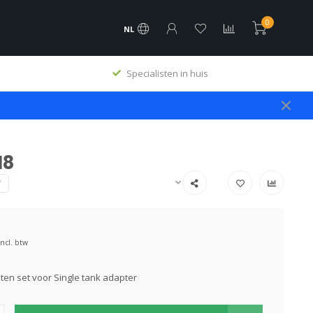
0
NL
Specialisten in huis
M8
T
Incl. btw
en set voor Single tank adapter