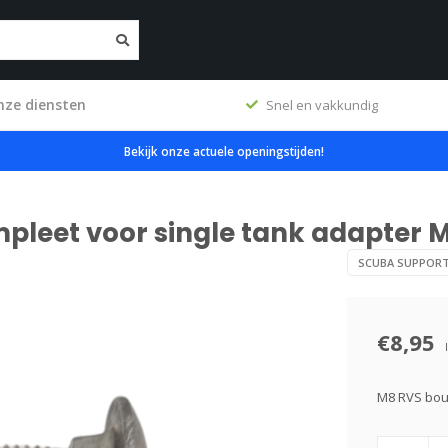
nze diensten
erkplaats
Snel en vakkundig
Bekijk onze actuele openingstijden!
pleet voor single tank adapter 
SCUBA SUPPOR
€8,95
M8 RVS bout