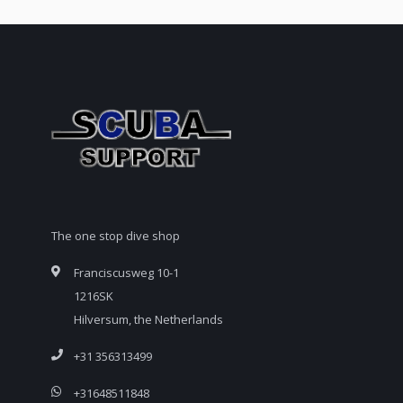
The one stop dive shop
Franciscusweg 10-1
1216SK
Hilversum, the Netherlands
+31 356313499
+31648511848