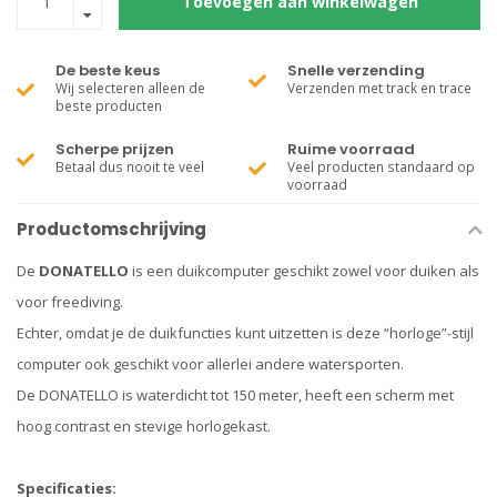
Toevoegen aan winkelwagen
De beste keus
Snelle verzending
Wij selecteren alleen de
Verzenden met track en trace
beste producten
Scherpe prijzen
Ruime voorraad
Betaal dus nooit te veel
Veel producten standaard op
voorraad
Productomschrijving
De
DONATELLO
is een duikcomputer geschikt zowel voor duiken als
voor freediving.
Echter, omdat je de duikfuncties kunt uitzetten is deze “horloge”-stijl
computer ook geschikt voor allerlei andere watersporten.
De DONATELLO is waterdicht tot 150 meter, heeft een scherm met
hoog contrast en stevige horlogekast.
Specificaties: