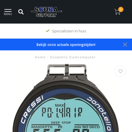
0
MENU
Specialisten in huis
Bekijk onze actuele openingstijden!
Home
/
Donatello Duikcomputer