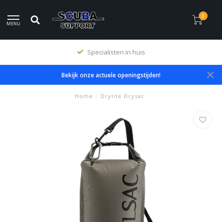
0
MENU
Specialisten in huis
Bekijk onze actuele openingstijden!
Home
/
Drylite Drysac