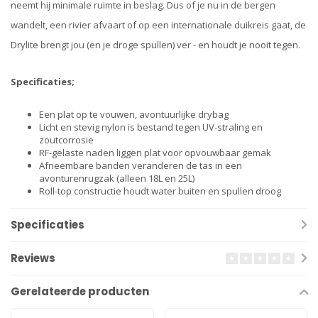
neemt hij minimale ruimte in beslag. Dus of je nu in de bergen
wandelt, een rivier afvaart of op een internationale duikreis gaat, de
Drylite brengt jou (en je droge spullen) ver - en houdt je nooit tegen.
Specificaties;
Een plat op te vouwen, avontuurlijke drybag
Licht en stevig nylon is bestand tegen UV-straling en
zoutcorrosie
RF-gelaste naden liggen plat voor opvouwbaar gemak
Afneembare banden veranderen de tas in een
avonturenrugzak (alleen 18L en 25L)
Roll-top constructie houdt water buiten en spullen droog
Specificaties
Reviews
Gerelateerde producten