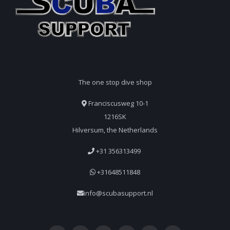
The one stop dive shop
Franciscusweg 10-1
1216SK
Hilversum, the Netherlands
+31 356313499
+31648511848
info@scubasupport.nl