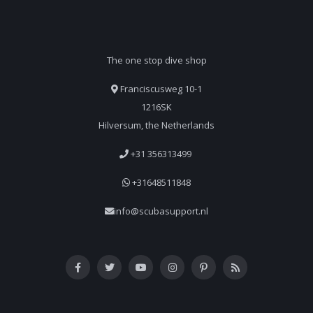
The one stop dive shop
Franciscusweg 10-1
1216SK
Hilversum, the Netherlands
+31 356313499
+31648511848
info@scubasupport.nl