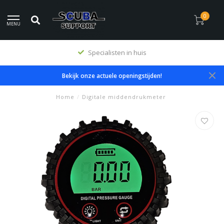
0
MENU
Specialisten in huis
Bekijk onze actuele openingstijden!
Home
/
Digitale middendrukmeter