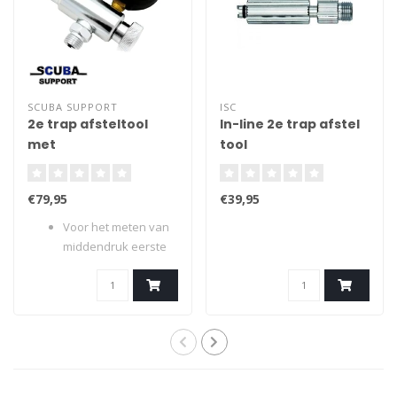
SCUBA SUPPORT
ISC
2e trap afsteltool
In-line 2e trap afstel
met
tool
middendrukmeter
Basic
€79,95
€39,95
Voor het meten van
middendruk eerste
trap en het tes..